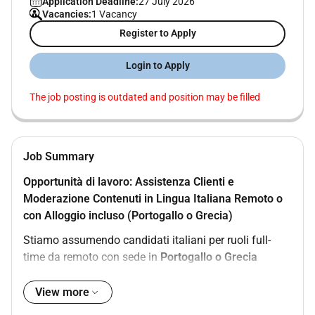
Application Deadline:
27 July 2026
Vacancies:
1 Vacancy
Register to Apply
Login to Apply
The job posting is outdated and position may be filled
Job Summary
Opportunità di lavoro: Assistenza Clienti e
Moderazione Contenuti in Lingua Italiana Remoto o
con Alloggio incluso (Portogallo o Grecia)
Stiamo assumendo candidati italiani per ruoli full-
time da remoto con sede in
Portogallo o Grecia
(completamente da remoto) ovunque tu voglia vivere.
È unottima occasione per iniziare o far crescere una
View more
carriera internazionale con contratto stabile e