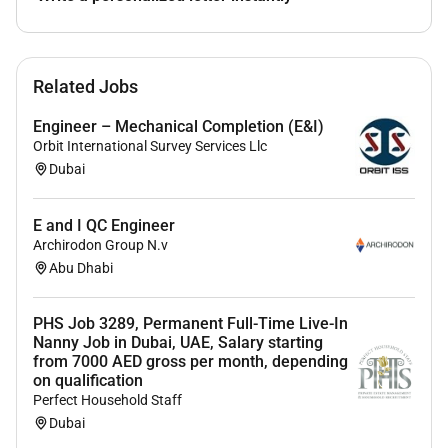
Moderazione contenuti generali
(social media
immagini testi video)
Vantaggi:
Related Jobs
Formazione retribuita
Engineer – Mechanical Completion (E&I)
Assicurazione medica e personale
Orbit International Survey Services Llc
Ambiente di lavoro internazionale
Dubai
Opportunità di crescita professionale
Requisito fondamentale:
Possesso di nazionalità
E and I QC Engineer
Europea.
Archirodon Group N.v
Abu Dhabi
Interessato
Contattami per maggiori informazioni o
per candidarti:
PHS Job 3289, Permanent Full-Time Live-In
Nanny Job in Dubai, UAE, Salary starting
WhatsApp: 39
from 7000 AED gross per month, depending
on qualification
Perfect Household Staff
Dubai