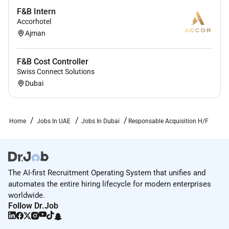
Savoir-tre:
F&B Intern
Accorhotel
Vous tes orient rsultats proactif autonome.
Ajman
Vous aimez les environnements dynamiques
F&B Cost Controller
rapides exigeants.
Swiss Connect Solutions
Vous avez une vraie passion pour le marketing
Dubai
digital et lacquisition et une forte culture de la
performance.
Home
Jobs In UAE
Jobs In Dubai
Responsable Acquisition H/F
Vous tes laise pour collaborer avec des quipes
pluridisciplinaires dans une ambiance
bienveillante mais tourne vers lexcellence.
The AI-first Recruitment Operating System that unifies and
Cette mission nest pas pour vous si :
automates the entire hiring lifecycle for modern enterprises
worldwide.
Vous tes uniquement stratgique peu dans
Follow Dr.Job
loprationnel.