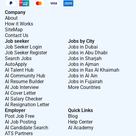
Vous navez jamais travaill avec des tunnels de
vente digitaux.
Company
About
Vous ne pouvez pas dmontrer de rsultats
How it Works
concrets sur la gnration de leads qualifis ou le
SiteMap
scaling de campagnes.
Contact Us
Job seeker
Jobs by City
Job Seeker Login
Jobs in Dubai
Job Seeker Register
Jobs in Abu Dhabi
Modalits :
Search Jobs
Jobs in Sharjah
AutoApply
Jobs in Ajman
Contrat : Freelance - long terme - 100% tltravail
AI Talent Hub
Jobs in Ras Al Khaimah
Temps de travail : minimum 80%
AI Community Hub
Jobs in Al Ain
AI Resume Builder
Jobs in Fujairah
AI Job Interview
More Countries
Dmarrage souhait : fin juin / dbut juillet
AI Cover Letter
AI Salary Checker
AI Resignation Letter
Pourquoi nous rejoindre
Employer
Quick Links
Post Job Free
Blog
Une marque inspirante une vision puissante :
AI Job Posting
Help Center
rejoindre Max Piccinini cest contribuer
AI Candidate Search
AI Academy
ATS Partners
directement une mission qui change des vies.