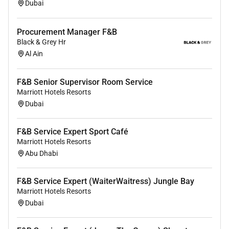
4. Collaboration transverse :
Dubai
Travailler main dans la main avec les quipes
Procurement Manager F&B
Marketing Sales Social Media Web Copywriting
Black & Grey Hr
et Service Client.
Al Ain
Participer la conception des assets publicitaires
valider les visuels et les contenus de campagne
F&B Senior Supervisor Room Service
en lien avec limage de la marque.
Marriott Hotels Resorts
Dubai
Profil recherch :
F&B Service Expert Sport Café
Exprience :
Marriott Hotels Resorts
Abu Dhabi
Vous avez au moins 5 ans dexprience sur un
poste similaire dans linfopreneuriat formations
F&B Service Expert (WaiterWaitress) Jungle Bay
ou le Coaching
Marriott Hotels Resorts
Vous avez dj pilot des budgets publicitaires
Dubai
consquents (20k/mois).