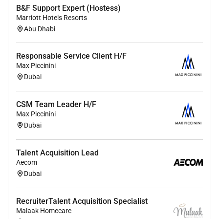
Collaborer avec les quipes automation web et
B&F Support Expert (Hostess)
copywriting pour maximiser les taux de
Marriott Hotels Resorts
conversion.
Abu Dhabi
Proposer des actions concrtes pour faire baisser
le CPL et augmenter la qualit des leads entrants.
Responsable Service Client H/F
Max Piccinini
Dubai
3. Analyse de performance & amlioration continue :
CSM Team Leader H/F
Suivre les KPIs cls : nombre de leads qualifis
Max Piccinini
ROAS CPL taux de conversion
Dubai
Identifier les quick wins et les opportunits de
Talent Acquisition Lead
scaling.
Aecom
Construire des plans daction avec le CEO et le
Dubai
Directeur Commercial pour booster les rsultats.
RecruiterTalent Acquisition Specialist
Malaak Homecare