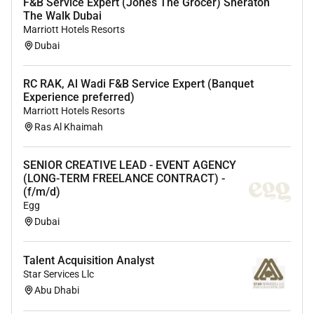
F&B Service Expert (Jones The Grocer) Sheraton
Vous avez optimis des tunnels de vente (VSL
The Walk Dubai
webinaires challenges live) avec un impact
Marriott Hotels Resorts
concret sur le CA.
Dubai
Vous savez dmontrer des rsultats concrets :
baisse de CPL hausse des leads scaling russi.
RC RAK, Al Wadi F&B Service Expert (Banquet
Experience preferred)
Marriott Hotels Resorts
Ras Al Khaimah
Comptences:
Vous matrisez les plateformes : Meta Ads
SENIOR CREATIVE LEAD - EVENT AGENCY
YouTube Ads Google Ads.
(LONG-TERM FREELANCE CONTRACT) -
(f/m/d)
Vous avez une bonne comprhension des outils
Egg
dautomatisation (type Hubspot
Dubai
ActiveCampaign).
Vous tes laise avec lanalyse de donnes (Google
Talent Acquisition Analyst
Star Services Llc
Sheets Looker Studio dashboards).
Abu Dhabi