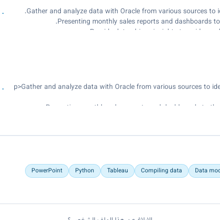
Gather and analyze data with Oracle from various sources to id
Presenting monthly sales reports and dashboards t
Provide data-driven insights to guide pro
Process and compile 
<p>Gather and analyze data with Oracle from various sources to ide
Presenting monthly sales reports and dashboards to th
Provide data-driven insights to guide produc
Process and compile cust
PowerPoint
Python
Tableau
Compiling data
Data mod