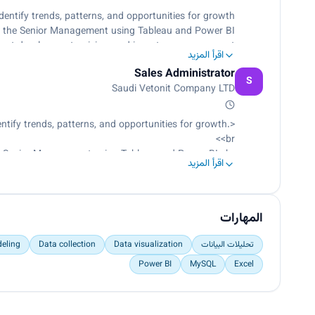
entify trends, patterns, and opportunities for growth.
o the Senior Management using Tableau and Power BI.
duct development, pricing, and inventory management.
اقرأ المزيد
customer information into the database using MySQL.
Sales Administrator
S
Saudi Vetonit Company LTD
ntify trends, patterns, and opportunities for growth.
<br>
e Senior Management using Tableau and Power BI.<br>
اقرأ المزيد
t development, pricing, and inventory management.<br>
omer information into the database using MySQL.</p>
المهارات
تحليلات البيانات
Data visualization
Data collection
eling
Power BI
MySQL
Excel