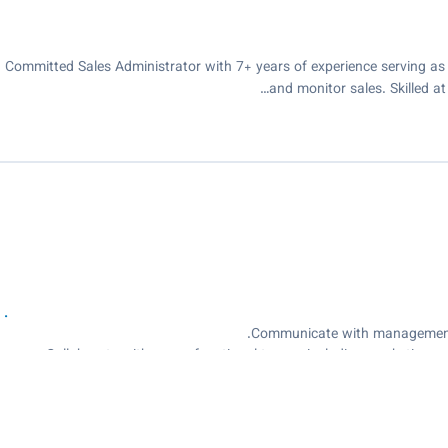
Committed Sales Administrator with 7+ years of experience serving as
and monitor sales. Skilled at 
Communicate with management 
Collaborate with cross-functional teams, including marketing, 
Coordinate su