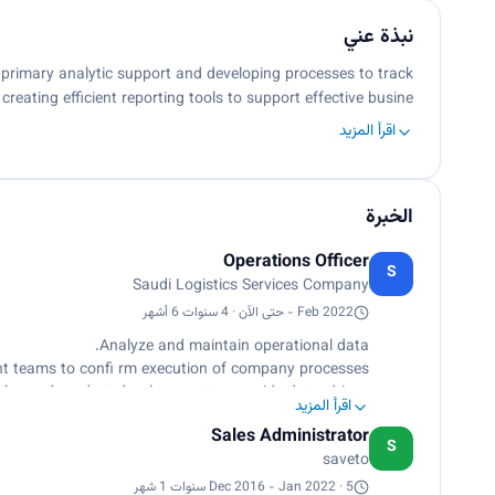
نبذة عني
 primary analytic support and developing processes to track
creating efficient reporting tools to support effective busine…
اقرأ المزيد
الخبرة
Operations Officer
S
Saudi Logistics Services Company
Feb 2022 - حتى الآن · 4 سنوات 6 أشهر
Analyze and maintain operational data.
teams to confi rm execution of company processes.
sales and product development, to provide data-driven
اقرأ المزيد
insights and recommendations.
Sales Administrator
pply chain procedures to maximize quality of delivery.
S
saveto
Dec 2016 - Jan 2022 · 5 سنوات 1 شهر