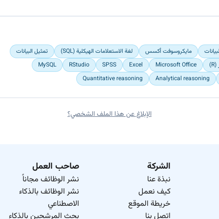
بيانات
مايكروسوفت أكسس
لغة الاستعلامات الهيكلية (SQL)
تمثيل البيانات
R)
Microsoft Office
Excel
SPSS
RStudio
MySQL
Quantitative reasoning
Analytical reasoning
الإبلاغ عن هذا الملف الشخصي؟
الشركة
صاحب العمل
نبذة عنا
نشر الوظائف مجاناً
كيف نعمل
نشر الوظائف بالذكاء
خريطة الموقع
الاصطناعي
اتصل بنا
بحث المرشحين بالذكاء