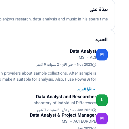
نبذة عني
njoys research, data analysis and music in his spare time.
الخبرة
Data Analyst
M
MSI - ACI
Nov 2023 - حتى الآن · 2 سنوات 9 أشهر
h providers about sample collections. After sample is
make it suitable for analysis. Also, I use PowerBi for
visualization.
اقرأ المزيد
Data Analyst and Researcher
L
Laboratory of Individual Differences
Jan 2021 - حتى الآن · 5 سنوات 7 أشهر
Data Analyst & Project Manager
M
MSI – ACI EUROPE
Jan 2023