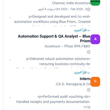
Chennai, India
·
Accenture
validation.<br>
Participated in requirement analysis and solution
Oct 2022 - Feb 2026 · 3 سنوات 4 أشهر
design discussions.<br>
<p>Designed and developed end-to-end
Supported deployment activities and post-
automation workflows using Blue Prism., Created
production stabilization.</p>
reusable business objects for SAP and web
اقرأ المزيد
applications., Performed unit testing and
Automation Support & QA Analyst – Blue
supported UAT validation., Participated in
A
Prism
requirement analysis and solution design
Accenture – Pfizer RPA F&BO
discussions., Supported deployment activities and
post-production stabilization.</p>
<p>Delivered robust automation solutions
ensuring business continuity.<br>
Monitored bots in Control Room and maintained
اقرأ المزيد
24/7 operational stability.<br>
Intern
Performed ALM-based manual testing for
C
CA G. Kanagaraj & Co.
staging and production environments.<br>
Managed bot deployments, scheduling, and
runtime resource configurations.<br>
<p>Performed audit vouching.<br>
Handled L2/L3 production support and resolved
Handled receipts and payments documentation.
incidents within SLA timelines.<br>
</p>