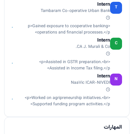
Conducted root cause analysis (RCA) for
Intern
recurring automation failures.<br>
T
Tambaram Co-operative Urban Bank
Collaborated with cross-functional teams to
troubleshoot and resolve incidents.<br>
Contributed to continuous process optimization
<p>Gained exposure to cooperative banking
through insights and reporting.<br>
operations and financial processes.</p>
Maintained process documentation, test cases,
Intern
C
and runbooks.</p>
CA J. Murali & Co.
<p>Assisted in GSTR preparation.<br>
Assisted in Income Tax filing.</p>
Intern
N
NaaVic ICAR-NIVEDI
<p>Worked on agripreneurship initiatives.<br>
Supported funding program activities.</p>
المهارات