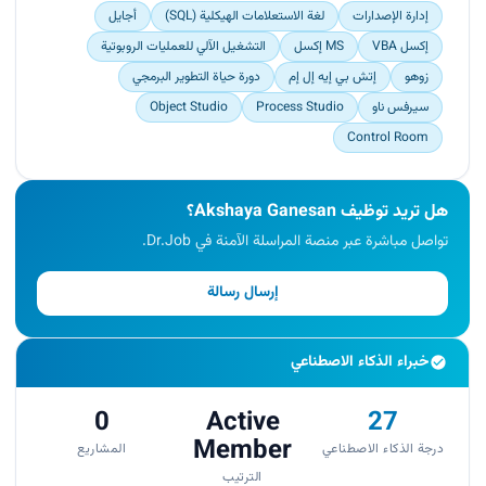
إدارة الإصدارات
لغة الاستعلامات الهيكلية (SQL)
أجايل
إكسل VBA
MS إكسل
التشغيل الآلي للعمليات الروبوتية
زوهو
إتش بي إيه إل إم
دورة حياة التطوير البرمجي
سيرفس ناو
Process Studio
Object Studio
Control Room
هل تريد توظيف Akshaya Ganesan؟
تواصل مباشرة عبر منصة المراسلة الآمنة في Dr.Job.
إرسال رسالة
خبراء الذكاء الاصطناعي
0
Active
27
Member
درجة الذكاء الاصطناعي
المشاريع
الترتيب