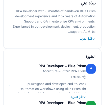
نبذة عني
RPA Developer with 8 months of hands-on Blue Prism
development experience and 2.5+ years of Automation
Support and QA in enterprise RPA environments.
Experienced in bot development, deployment, production
support, ALM-ba…
اقرأ المزيد
الخبرة
RPA Developer – Blue Prism
A
Accenture – Pfizer RPA F&BO
Feb 2027
<p>Designed and developed end-to-end
automation workflows using Blue Prism.<br>
Created reusable business objects for SAP and
اقرأ المزيد
web applications.<br>
RPA Developer – Blue Prism
Performed unit testing and supported UAT