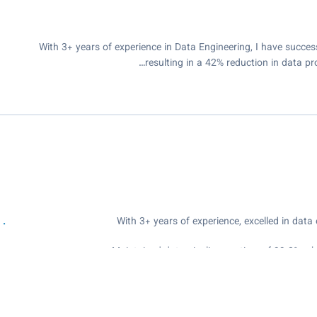
With 3+ years of experience in Data Engineering, I have succes
resulting in a 42% reduction in data p
With 3+ years of experience, excelled in data
Maintained data pipeline up-time of 99.8% whi
Spa
Increasing data processing efficiency by 50
accuracy by 20%. Implemented scalable pipeline
$100K annually. Pr