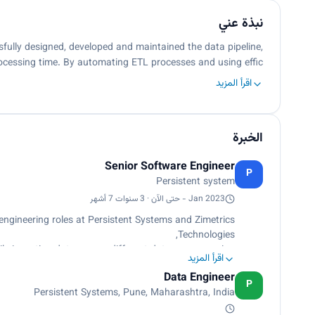
نبذة عني
sfully designed, developed and maintained the data pipeline,
rocessing time. By automating ETL processes and using effic…
اقرأ المزيد
الخبرة
Senior Software Engineer
P
Persistent system
Jan 2023 - حتى الآن · 3 سنوات 7 أشهر
 engineering roles at Persistent Systems and Zimetrics
Technologies,
le ingesting data across different data sources using
اقرأ المزيد
rk, SQL, Athena, S3, Aurora, Airflow, EMR and Python.
Data Engineer
%, reducing manual workload by 29%, and driving data
P
Persistent Systems, Pune, Maharashtra, India
s, resulting in 50% faster processing time, and saved
oven track record of delivering results in just 3 years.