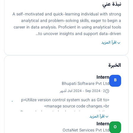
نبذة عني
A self-motivated and quick-learning individual with strong
analytical and problem-solving skills, eager to begin a
career in data analysis. Proficient in using analytical tools
to uncover insights and support data-driven…
اقرأ المزيد
الخبرة
Intern
B
Bhupati Software Pvt Ltd
Jul 2024 - Sep 2024 · 2 أشهر
<p>Utilize version control system such as Git to
manage source code changes.<br>
Researched new technology to improve existing
اقرأ المزيد
web solutions.<br>
Intern
Implemented responsive design principles to
O
OctaNet Services Pvt Ltd
ensure websites are mobile friendly.</p>