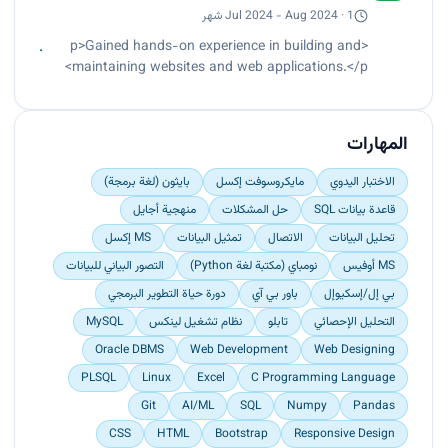
Jul 2024 - Aug 2024 · 1 شهر
<p>Gained hands-on experience in building and
maintaining websites and web applications.</p>
المهارات
الاختبار اليدوي
مايكروسوفت إكسل
بايثون (لغة برمجة)
قاعدة بيانات SQL
حل المشكلات
منهجية أجايل
تحليل البيانات
الاتصال
تمثيل البيانات
MS إكسل
MS أوفيس
نومباي (مكتبة لغة Python)
التصور البياني للبيانات
بي إل/إسكيوإل
باور بي آي
دورة حياة التطوير البرمجي
التحليل الإحصائي
تابلو
نظام تشغيل لينكس
MySQL
Oracle DBMS
Web Development
Web Designing
PLSQL
Linux
Excel
C Programming Language
Git
AI/ML
SQL
Numpy
Pandas
CSS
HTML
Bootstrap
Responsive Design