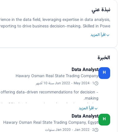
نبذة عني
nce in the data field, leveraging expertise in data analysis,
 reporting to drive business decision-making. Skilled in Powe…
اقرأ المزيد
الخبرة
Data Analyst
H
Hawary Osman Real State Trading Company
Jun 2022 - May 2024 · 1 سنة 10 أشهر
s, offering data-driven recommendations for decision
making.
- Developing and executing SQL database queries and conducting analysis.
اقرأ المزيد
handling missing data, outliers, and applying required
Data Analyst
transformations.
H
Hawary Osman Real State Trading Company, Egypt
calculated tables and performing data cleansing and
normalization when needed.
Jan 2020 - Jan 2022 · 2 سنوات