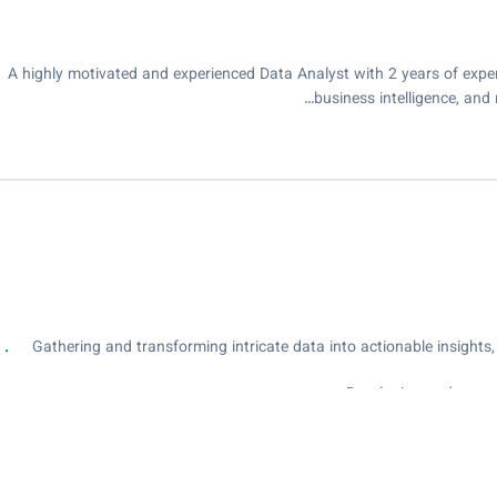
A highly motivated and experienced Data Analyst with 2 years of experie
business intelligence, and
- Gathering and transforming intricate data into actionable insight
- Preparing and cleaning data for analysis, including 
- Creating and optimizing measures, calculated columns, and 