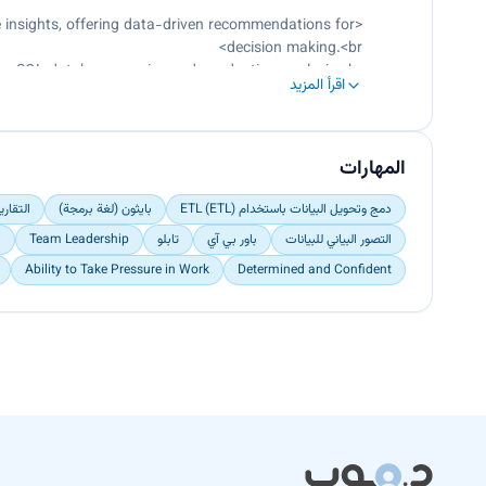
- Developing visualizations and dashboards to communicate insights and build story-telling using data visualizations.
e insights, offering data-driven recommendations for
decision making.<br>
ng SQL database queries and conducting analysis.<br>
اقرأ المزيد
handling missing data, outliers, and applying required
transformations.<br>
 calculated tables and performing data cleansing and
normalization when needed.<br>
المهارات
and build story-telling using data visualizations.</p>
دمج وتحويل البيانات باستخدام ETL (ETL)
بايثون (لغة برمجة)
التقاري
التصور البياني للبيانات
باور بي آي
تابلو
Team Leadership
n
Ability to Take Pressure in Work
Determined and Confident