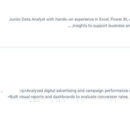
Junior Data Analyst with hands-on experience in Excel, Power BI, 
insights to support business and 
Built visual reports and dashboards to evaluate conversion rates
Collaborated with the marketing team to optimize campa
Improved reporting clarity and turnaround ti