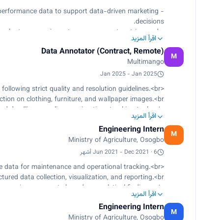
- Analyzed digital advertising and campaign performance data to support data-driven marketing
decisions.
- Built visual reports and dashboards to evaluate conversion rates, engagement metrics, and
اقرأ المزيد
campaign effectiveness.
Data Annotator (Contract, Remote)
- Collaborated with the marketing team to optimize campaign strategies using insights from data
M
Multimango
analysis.
- Improved reporting clarity and turnaround time by standardizing Excel and dashboard formats.
Jan 2025 - Jan 2025
<p>Annotated image datasets for AI model training following strict quality and resolution guidelines.<br>
tion on clothing, furniture, and wallpaper images.<br>
and deadline compliance using time-tracking tools.</p>
اقرأ المزيد
Engineering Intern
M
Ministry of Agriculture, Osogbo
Jun 2021 - Dec 2021 · 6 أشهر
<p>Logged and analyzed agricultural equipment performance data for maintenance and operational tracking.<br>
tured data collection, visualization, and reporting.<br>
process improvements based on analytical findings.</p>
اقرأ المزيد
Engineering Intern
M
Ministry of Agriculture, Osogbo