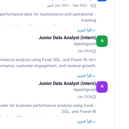
Jun 2021 - Dec 2021 · 5 أشهر
- Logged and analyzed agricultural equipment performance data for maintenance and operational
tracking.
- Supported feasibility studies through structured data collection, visualization, and reporting.
اقرأ المزيد
- Identified inefficiencies and proposed process improvements based on analytical findings.
Junior Data Analyst (Intern)
A
ApexDigivert
Jan 2024
<p>Collected, cleaned, and transformed datasets for business performance analysis using Excel, SQL, and Power BI.<br>
rformance, customer engagement, and revenue growth.
<br>
اقرأ المزيد
l reports, reducing manual reporting time by 30%.<br>
Junior Data Analyst (Intern)
trends and recommend data-backed improvements.</p>
A
ApexDigivert
Jan 2024
- Collected, cleaned, and transformed datasets for business performance analysis using Excel,
SQL, and Power BI.
- Designed interactive dashboards tracking KPIs such as sales performance, customer
اقرأ المزيد
engagement, and revenue growth.