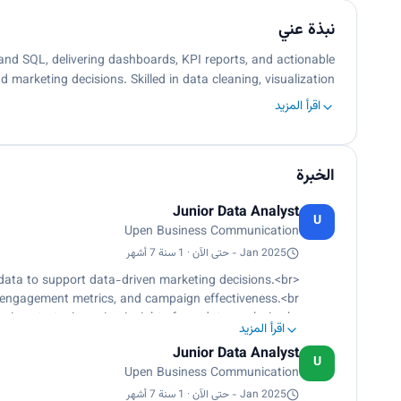
نبذة عني
and SQL, delivering dashboards, KPI reports, and actionable
marketing decisions. Skilled in data cleaning, visualization, …
اقرأ المزيد
الخبرة
Junior Data Analyst
U
Upen Business Communication
Jan 2025 - حتى الآن · 1 سنة 7 أشهر
<p>Analyzed digital advertising and campaign performance data to support data-driven marketing decisions.<br>
, engagement metrics, and campaign effectiveness.<br>
ign strategies using insights from data analysis.<br>
اقرأ المزيد
me by standardizing Excel and dashboard formats.</p>
Junior Data Analyst
U
Upen Business Communication
Jan 2025 - حتى الآن · 1 سنة 7 أشهر