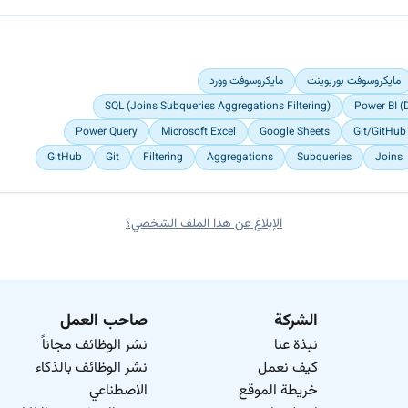
مايكروسوفت بوربوينت
مايكروسوفت وورد
SQL (Joins Subqueries Aggregations Filtering)
Power BI (
Power Query
Microsoft Excel
Google Sheets
Git/GitHub
GitHub
Git
Filtering
Aggregations
Subqueries
Joins
الإبلاغ عن هذا الملف الشخصي؟
الشركة
صاحب العمل
نبذة عنا
نشر الوظائف مجاناً
كيف نعمل
نشر الوظائف بالذكاء
خريطة الموقع
الاصطناعي