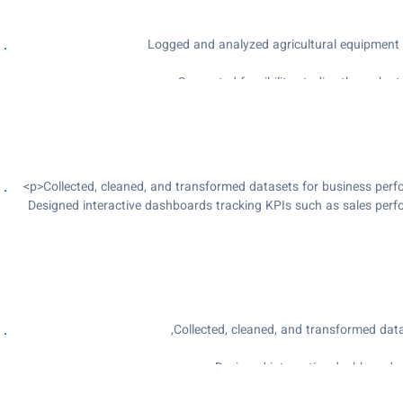
Designed interactive dashboards tracking KPIs such as sales pe
Automated recurring Exce
Worked with cross-functional teams to interpret 