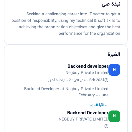
نبذة عني
Seeking a challenging career into IT sector to get a
position of responsibility, using my technical & soft skills to
achieving the organization objectives and give the best
performance for the organization.
الخبرة
Backend developer
N
Negbuy Private Limited
Feb 2024 - حتى الآن · 2 سنوات 6 أشهر
Backend Developer at Negbuy Private Limited
February - June
اقرأ المزيد
Role Overview:
Backend Developer
As a backend developer at Negbuy Private
N
NEGBUY PRIVATE LIMITED.
Limited, I specialized in creating robust and
scalable server-side applications using Python