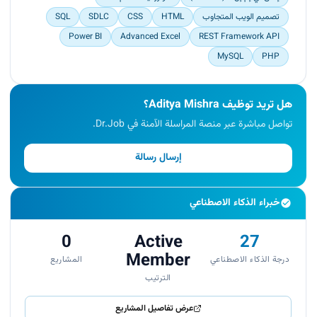
Achievements:
تصميم الويب المتجاوب
HTML
CSS
SDLC
SQL
Power BI
Advanced Excel
REST Framework API
Successfully developed and deployed several key
features that improved the platform's
MySQL
PHP
functionality and user engagement.
Streamlined the backend processes to enhance
system performance and reliability.
هل تريد توظيف Aditya Mishra؟
تواصل مباشرة عبر منصة المراسلة الآمنة في Dr.Job.
إرسال رسالة
خبراء الذكاء الاصطناعي
0
Active
27
Member
درجة الذكاء الاصطناعي
المشاريع
الترتيب
عرض تفاصيل المشاريع