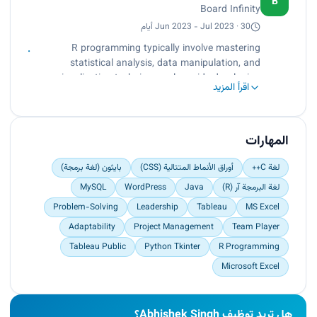
B
Board Infinity
functions for efficient data processing<br>
Developing proficiency in coding structures and
Jun 2023 - Jul 2023 · 30 أيام
functions for interpretation<br>
R programming typically involve mastering
Tech stacks used: R Language</p>
statistical analysis, data manipulation, and
visualization techniques, alongside developing
اقرأ المزيد
proficiency in coding structures and functions for
efficient data processing and interpretation.
المهارات
لغة C++
أوراق الأنماط المتتالية (CSS)
بايثون (لغة برمجة)
لغة البرمجة آر (R)
Java
WordPress
MySQL
Problem-Solving
Leadership
Tableau
MS Excel
Adaptability
Project Management
Team Player
Tableau Public
Python Tkinter
R Programming
Microsoft Excel
هل تريد توظيف Abhishek Singh؟