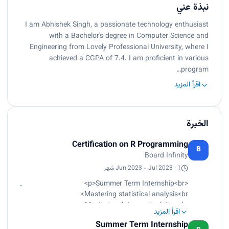
نبذة عني
I am Abhishek Singh, a passionate technology enthusiast
with a Bachelor's degree in Computer Science and
Engineering from Lovely Professional University, where I
achieved a CGPA of 7.4. I am proficient in various
program…
اقرأ المزيد
الخبرة
Certification on R Programming
B
Board Infinity
Jun 2023 - Jul 2023 · 1 شهر
<p>Summer Term Internship<br>
Mastering statistical analysis<br>
Mastering data manipulation<br>
اقرأ المزيد
Mastering visualization techniques<br>
Summer Term Internship
Developing proficiency in coding structures and