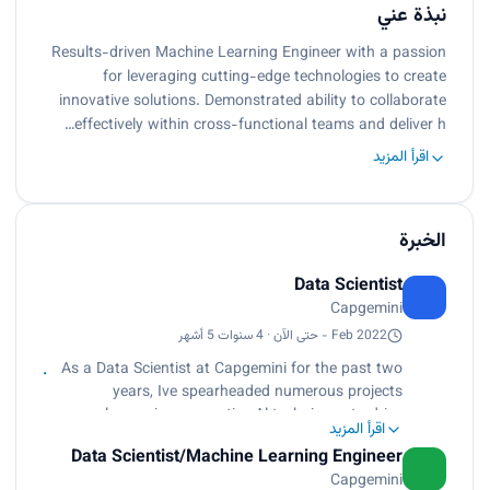
نبذة عني
Results-driven Machine Learning Engineer with a passion
for leveraging cutting-edge technologies to create
innovative solutions. Demonstrated ability to collaborate
effectively within cross-functional teams and deliver h…
اقرأ المزيد
الخبرة
Data Scientist
Capgemini
Feb 2022 - حتى الآن · 4 سنوات 5 أشهر
As a Data Scientist at Capgemini for the past two
years, Ive spearheaded numerous projects
leveraging generative Al techniques to drive
اقرأ المزيد
innovation and solve complex problems. My
Data Scientist/Machine Learning Engineer
responsibilities included data analysis, model
Capgemini
development, and collaborating with cross-