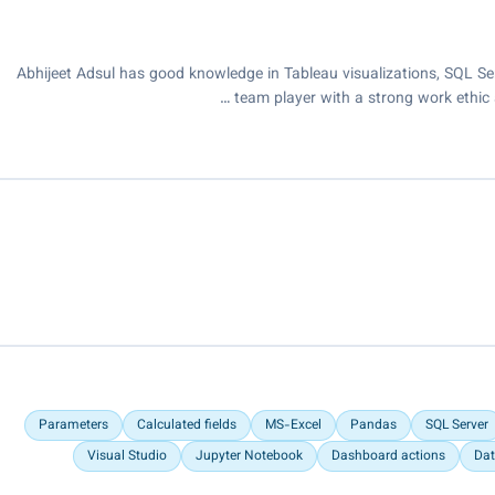
Abhijeet Adsul has good knowledge in Tableau visualizations, SQL S
team player with a strong work ethic 
Parameters
Calculated fields
MS-Excel
Pandas
SQL Server
Visual Studio
Jupyter Notebook
Dashboard actions
Dat