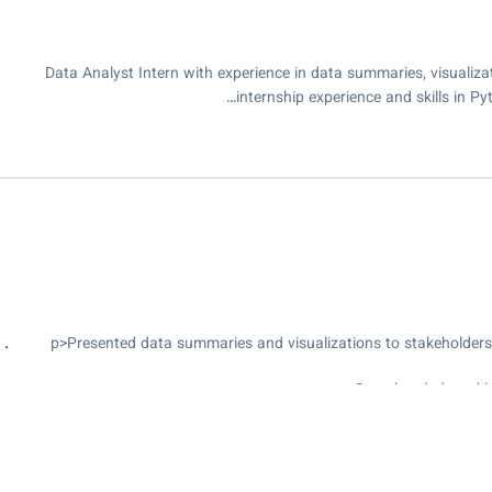
Data Analyst Intern with experience in data summaries, visualiz
internship experience and skills in P
<p>Presented data summaries and visualizations to stakeholders
Spearheaded weekly 
Utilized Tableau to create data visualizations, enhancing report acce
while si
Created an environment of productivity and personal accountabili