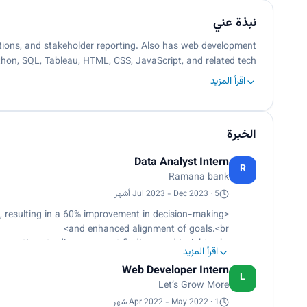
نبذة عني
ations, and stakeholder reporting. Also has web development
ython, SQL, Tableau, HTML, CSS, JavaScript, and related tech…
اقرأ المزيد
الخبرة
Data Analyst Intern
R
Ramana bank
Jul 2023 - Dec 2023 · 5 أشهر
, resulting in a 60% improvement in decision-making
and enhanced alignment of goals.<br>
meetings to discuss recent findings and insights.<br>
اقرأ المزيد
ssibility and facilitating data-driven decision-making,
Web Developer Intern
multaneously boosting database efficiency by 30%.<br>
L
Let’s Grow More
ty that was instrumental in reducing overtime by 10%.
</p>
Apr 2022 - May 2022 · 1 شهر