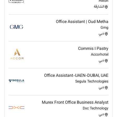
Employment Type :
Hilton
الشارقة
Full-time
Office Assistant | Oud Metha
Gmg
دبي
Commis I Pastry
Accorhotel
دبي
Office Assistant-UAEN-DUBAI, UAE
Segula Technologies
دبي
Murex Front Office Business Analyst
Dxc Technology
دبي