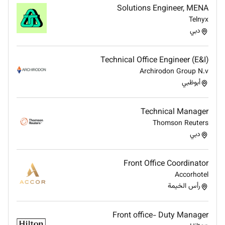
ensure system integrity and project compliance.
Solutions Engineer, MENA
Strong coordination skills with various
Telnyx
engineering disciplines including Civil
دبي
Mechanical and Piping during project execution.
Well familiar with HSE and QA/QC procedures
Technical Office Engineer (E&I)
ensuring all activities align with safety and
Archirodon Group N.v
quality standards.
أبوظبي
Additional Information :
Technical Manager
Depending on the nature of the position and its
Thomson Reuters
دبي
associated compliance risk level a background check
on your profile may be carried out.
Front Office Coordinator
Accorhotel
Remote Work :
رأس الخيمة
No
Front office- Duty Manager