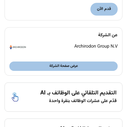
team in one of our projects in UAE.
قدم الآن
Roles Responsibilities:
Prepare/Review Method Statements Material
Approval Request (MAR)/MR for various E&I
عن الشركة
activities.
Coordinating with the Engineering team to
Archirodon Group N.V
highlight and address engineering concerns in a
timely manner based on site requirements.
Preparing E&I work packages for construction
عرض صفحة الشركة
activities & coordinating closely with
construction team to ensure smooth execution
at site.
Conducting site surveys with vendors and
التقديم التلقائي على الوظائف بـ AI
providing required technical data to the
قدّم على عشرات الوظائف بنقرة واحدة
Engineering team in alignment with Client
requirements for E&I activities.
Preparing and Reviewing Sub-Contractors RFQ
statement for E&I work activities.