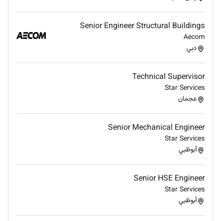
approved MAR/MR or as per AVL.
Verify 3D model / MTO and raise the deviation
Senior Engineer Structural Buildings
points to engineering team and accordingly
Aecom
issue the purchase request.
دبي
Qualifications:
Technical Supervisor
Bachelor/Diploma in Electrical/Instrumentation
Star Services
Engineering
عجمان
Minimum 5 years relevant experience
Extensive experience in vendor drawing reviews
Senior Mechanical Engineer
client and contractor/sub-contractor
Star Services
interactions and providing technical support to
أبوظبي
procurement and construction teams.
Hands-on experience in calibration fault
diagnosis and troubleshooting activities during
Senior HSE Engineer
construction and commissioning phases.
Star Services
Experienced in witnessing and verifying E&I
أبوظبي
activities with vendors and manufacturers to