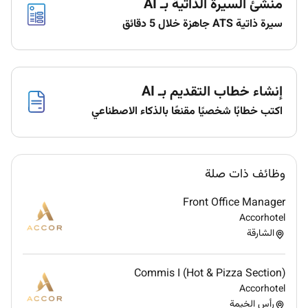
منشئ السيرة الذاتية بـ AI
Floating technical queries with procurement
سيرة ذاتية ATS جاهزة خلال 5 دقائق
department and with vendors.
Well familiar with calibration activities prior or
after installation devices at site for
instrumentation.
إنشاء خطاب التقديم بـ AI
Developing E&I tie-in schedules for shutdown
periods ensuring all related drawings documents
اكتب خطابًا شخصيًا مقنعًا بالذكاء الاصطناعي
and materials are arranged to meet project
deadlines.
Preparing redline mark-up drawings reflecting
وظائف ذات صلة
site modifications and actual installation
conditions.
Front Office Manager
Monitoring & reporting daily progress reports.
Accorhotel
Preparing E&I work packages for construction
الشارقة
activities & coordinating closely with
construction team to ensure smooth execution
at site.
Commis I (Hot & Pizza Section)
Highlight to procurement department if any
Accorhotel
رأس الخيمة
materials received are deviating with the