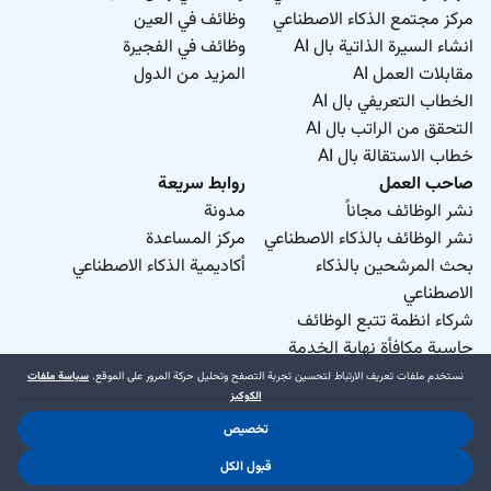
مركز مجتمع الذكاء الاصطناعي
وظائف في العين
انشاء السيرة الذاتية بال AI
وظائف في الفجيرة
مقابلات العمل AI
المزيد من الدول
الخطاب التعريفي بال AI
التحقق من الراتب بال AI
خطاب الاستقالة بال AI
صاحب العمل
روابط سريعة
نشر الوظائف مجاناً
مدونة
نشر الوظائف بالذكاء الاصطناعي
مركز المساعدة
بحث المرشحين بالذكاء
أكاديمية الذكاء الاصطناعي
الاصطناعي
شركاء انظمة تتبع الوظائف
حاسبة مكافأة نهاية الخدمة
نستخدم ملفات تعريف الارتباط لتحسين تجربة التصفح وتحليل حركة المرور على الموقع.
سياسة ملفات
الكوكيز
تخصيص
د.جوب منطقة حرة ذ.م.م. 2026 © جميع الحقوق محفوظة
.
.
قبول الكل
شروط الاستخدام
سياسة الخصوصية
سياسة ملفات الكوكيز