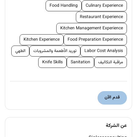
Food Handling
Culinary Experience
Requirements
Mediterranean background and cuisine experience
Restaurant Experience
required
Kitchen Management Experience
Previous experience as
Sous Chef
in high-end
hospitality
Kitchen Experience
Food Preparation Experience
Strong leadership and kitchen management skills
Labor Cost Analysis
توريد الأطعمة والمشروبات
الطهي
Ability to work in a fast-paced environment while
maintaining high standards
مراقبة التكاليف
Sanitation
Knife Skills
Benefits
Competitive salary
Service charge
Single room accommodation or live-out allowance
قدم الآن
Transportation
Meals on duty
Visa and medical insurance
عن الشركة