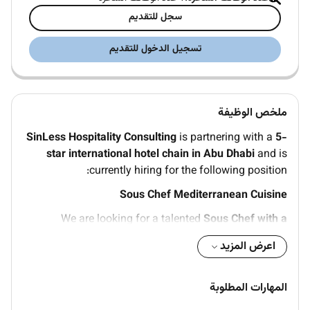
سجل للتقديم
تسجيل الدخول للتقديم
ملخص الوظيفة
SinLess Hospitality Consulting
is partnering with a
5-
star international hotel chain in Abu Dhabi
and is
currently hiring for the following position:
Sous Chef Mediterranean Cuisine
We are looking for a talented
Sous Chef with a
Mediterranean background
to join a luxury
اعرض المزيد
hospitality environment. The ideal candidate will have
strong kitchen leadership skills and experience
delivering high-quality Mediterranean cuisine in a
المهارات المطلوبة
fast-paced hotel or restaurant setting.