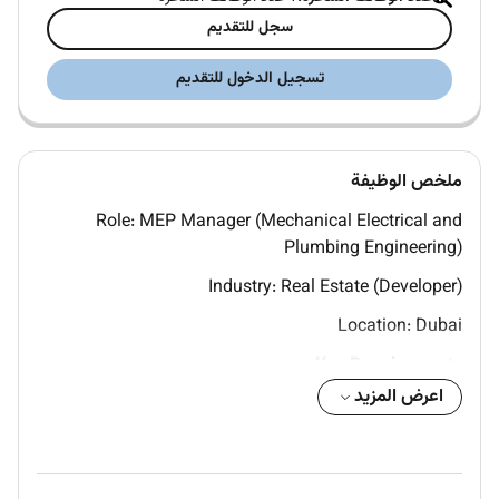
سجل للتقديم
تسجيل الدخول للتقديم
ملخص الوظيفة
Role: MEP Manager (Mechanical Electrical and
Plumbing Engineering)
Industry: Real Estate (Developer)
Location: Dubai
Key Requirements:
اعرض المزيد
Strong experience working with contracting or
consultant companies as MEP Coordinator / Manager
Coordinate MEP works with civil architectural &
structural teams on-site