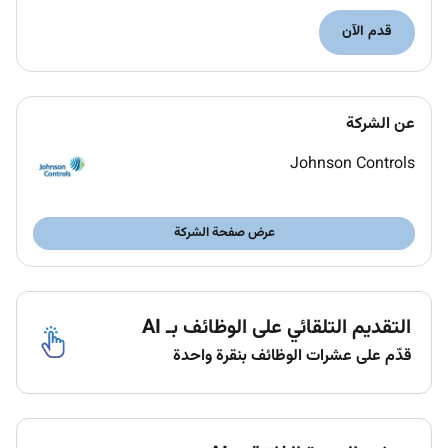
How will you do
قدم الآن
Perform preventive and corrective maintenance
troubleshooting and repairs of systems such as
Fire Alarms CCTV PAGA Access Control and Gas
عن الشركة
Detection.
Lead installation testing commissioning and
Johnson Controls
integrations for both new and retrofit projects.
Diagnose and resolve complex issues in control
عرض صفحة الشركة
systems and associated devices.
Ensure compliance with safety standards during
all operational activities
and maintain detailed
التقديم التلقائي على الوظائف بـ AI
documentation of service activities.
قدّم على عشرات الوظائف بنقرة واحدة
Collaborate effectively with internal teams and
stakeholders to deliver seamless project
.
execution
Provide technical advice and recommend