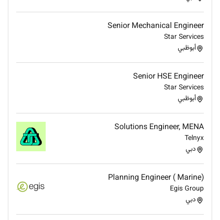
Certifications in Fire & Gas Systems or OEM
Senior Mechanical Engineer
training.
Star Services
Experience with hazardous area systems and
أبوظبي
networking-related systems.
Senior HSE Engineer
Star Services
Required Experience:
أبوظبي
IC
Solutions Engineer, MENA
Telnyx
دبي
Planning Engineer ( Marine)
Egis Group
دبي