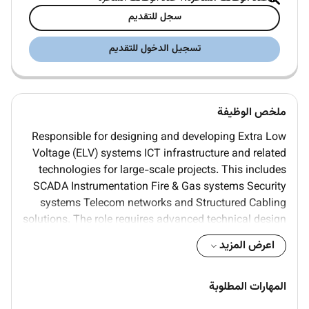
سجل للتقديم
تسجيل الدخول للتقديم
ملخص الوظيفة
Responsible for designing and developing Extra Low
Voltage (ELV) systems ICT infrastructure and related
technologies for large-scale projects. This includes
SCADA Instrumentation Fire & Gas systems Security
systems Telecom networks and Structured Cabling
solutions. The role requires advanced technical design
skills compliance with international and local
اعرض المزيد
standards and coordination with multidisciplinary
teams.
المهارات المطلوبة
Key responsibilies include: