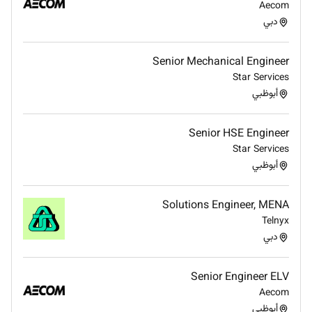
Aecom
industrial networks.
دبي
Excellent communication and documentation
skills.
Senior Mechanical Engineer
Star Services
Remote Work :
أبوظبي
No
Senior HSE Engineer
Employment Type :
Star Services
أبوظبي
Full-time
Solutions Engineer, MENA
Telnyx
دبي
Senior Engineer ELV
Aecom
أبوظبي