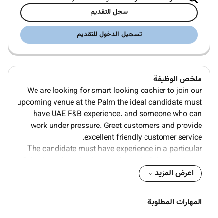
سجل للتقديم
تسجيل الدخول للتقديم
ملخص الوظيفة
We are looking for smart looking cashier to join our
upcoming venue at the Palm the ideal candidate must
have UAE F&B experience. and someone who can
work under pressure. Greet customers and provide
excellent friendly customer service.
The candidate must have experience in a particular
field. Complete checkout at the end of the day. Asian
nationality can contact. 2000 to 2500 salary
اعرض المزيد
accommodation and transportation other benefits as
per UAE labor law.
المهارات المطلوبة