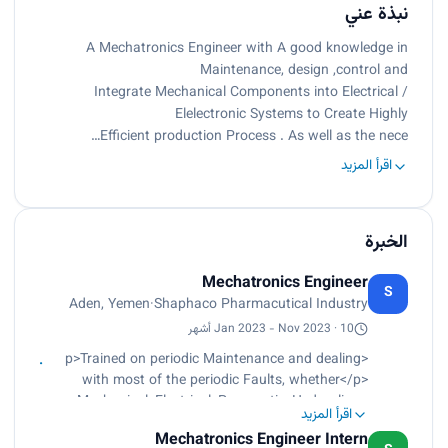
نبذة عني
A Mechatronics Engineer with A good knowledge in
Maintenance, design ,control and
Integrate Mechanical Components into Electrical /
Elelectronic Systems to Create Highly
Efficient production Process . As well as the nece…
اقرأ المزيد
الخبرة
Mechatronics Engineer
S
Aden, Yemen
·
Shaphaco Pharmacutical Industry
Jan 2023 - Nov 2023 · 10 أشهر
<p>Trained on periodic Maintenance and dealing
with most of the periodic Faults, whether</p>
<p>Mechanical, Electrical, Pneumatic, Hydraulic or
اقرأ المزيد
Electronic . And repairing Them at least time</p>
Mechatronics Engineer Intern
<p>• Technical Trained on different types of