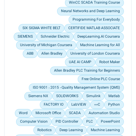
WinCC SCADA Training Course
Inspection & Sparing unit by using Computer
Vision and Machine Learning Technologies.<br>
Neural Networks and Deep Learning
Added to Liquid Production Lines.<br>
Programming For Everybody
Contributed to an increase the speed of
SIX SIGMA WHITE BELT
CERTIFIDE MATLAB ASSOCIATE
production by 10% for 100ml bottles and 18% for
50ml bottles.</p>
SIEMENS
Schneider Electric
DeepLearning.AI Coursera
University of Michigan Coursera
Machine Learning for All
ABB
Allen Bradley
University of London Coursera
UAE AI CAMP
Robot Maker
Allen Bradley PLC Training for Beginners
Free Online PLC Course
ISO 9001 : 2015 -Quality Management System (QMS)
Siemens NX
SOLIDWORKS
Simulink
Matlab
FACTORY IO
LabVIEW
C++
Python
Word
Microsoft Office
SCADA
Automation Studio
Computer Vision
PID Controller
PLC
PowerPoint
Robotics
Deep Learning
Machine Learning