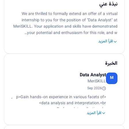
نبذة عني
We are thrilled to formally extend an offer of a virtual
internship to you for the position of "Data Analyst" at
MeriSKILL. Your application and skills have demonstrated
your potential and enthusiasm for this role, and w…
اقرأ المزيد
الخبرة
Data Analyst
M
MeriSKILL
Sep 2026
<p>Gain hands-on experience in various facets of
data analysis and interpretation.<br>
Perform data collection.<br>
اقرأ المزيد
Perform analysis.<br>
Perform visualization.<br>
Draw meaningful insights.<br>