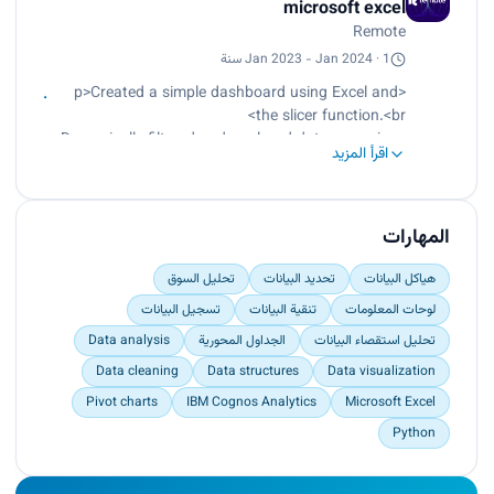
microsoft excel
Created a scatter chart.<br>
Remote
Created a histogram.<br>
Created a line chart.<br>
Jan 2023 - Jan 2024 · 1 سنة
Analyzed and visualized German car sales data
<p>Created a simple dashboard using Excel and
through diverse charts.<br>
the slicer function.<br>
Demonstrated the practical benefits of Microsoft
Dynamically filtered and analyzed data on various
Excel in data analysis.</p>
اقرأ المزيد
dimensions like year, region, customer, industry,
brand, and sales channel.<br>
Analyzed sales data for India in the year 2013
using slicers.<br>
المهارات
Used slicers to slice and dice data.<br>
Enabled visualizations and charts to adapt
هياكل البيانات
تحديد البيانات
تحليل السوق
instantly.</p>
لوحات المعلومات
تنقية البيانات
تسجيل البيانات
تحليل استقصاء البيانات
الجداول المحورية
Data analysis
Data cleaning
Data structures
Data visualization
Pivot charts
IBM Cognos Analytics
Microsoft Excel
Python