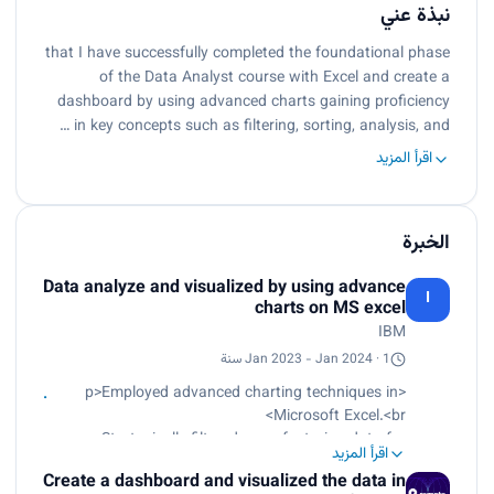
نبذة عني
that I have successfully completed the foundational phase
of the Data Analyst course with Excel and create a
dashboard by using advanced charts gaining proﬁciency
in key concepts such as ﬁltering, sorting, analysis, and …
اقرأ المزيد
الخبرة
Data analyze and visualized by using advance
I
charts on MS excel
IBM
Jan 2023 - Jan 2024 · 1 سنة
<p>Employed advanced charting techniques in
Microsoft Excel.<br>
Strategically filtered manufacturing data for
اقرأ المزيد
specific cars.<br>
Create a dashboard and visualized the data in
Created a sunburst chart.<br>