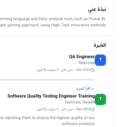
نبذة عني
gramming language and Data analysis tools such as Power BI,
sight gaining approach, using High-Tech Innovative methods.
الخبرة
QA Engineer
T
TestCrew
Dec 2023 - حتى الآن · 2 سنوات 8 أشهر
________________________________________________________
اقرأ المزيد
Software Quality Testing Engineer Training
T
TestCrew, Riyadh
Dec 2023 - حتى الآن · 2 سنوات 8 أشهر
d reporting them to ensure the highest quality of our
software products.