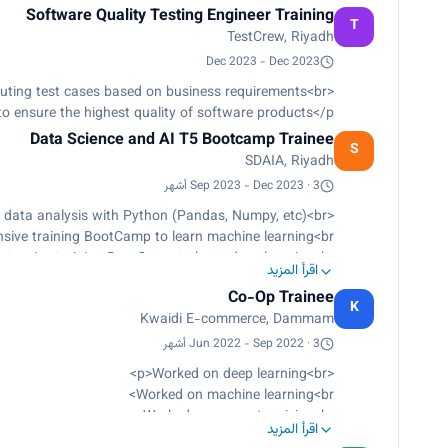
Software Quality Testing Engineer Training
T
TestCrew, Riyadh
Dec 2023 - Dec 2023
<p>Writing and executing test cases based on business requirements<br>
to ensure the highest quality of software products</p>
Data Science and AI T5 Bootcamp Trainee
S
SDAIA, Riyadh
Sep 2023 - Dec 2023 · 3 أشهر
<p>Completed intensive training BootCamp to learn predictive data analysis with Python (Pandas, Numpy, etc)<br>
sive training BootCamp to learn machine learning<br>
ntensive training BootCamp to learn deep learning<br>
اقرأ المزيد
ng BootCamp to learn natural language processing<br>
Co-Op Trainee
nsive training BootCamp to learn computer vision<br>
K
Kwaidi E-commerce, Dammam
sive training BootCamp to learn image processing<br>
g CNN, CV, and applied behavioral cloning method<br>
Jun 2022 - Sep 2022 · 3 أشهر
Worked on data analysis and visualization<br>
<p>Worked on deep learning<br>
Worked on Excel / Spreadsheets</p>
Worked on machine learning<br>
Worked on computer vision<br>
اقرأ المزيد
Worked on image processing<br>