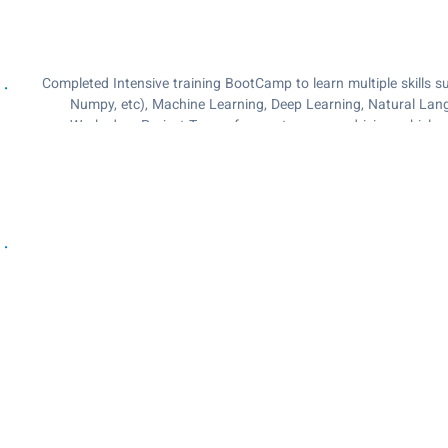
Completed Intensive training BootCamp to learn multiple skills s
Numpy, etc), Machine Learning, Deep Learning, Natural Lan
Worked on Project Tawwaf, an autonomous driving vehicle u
Mentored high communication level between Direct Manager an