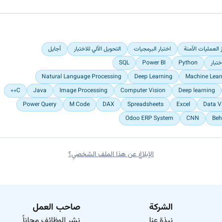
 العمليات الآمنة
اختبار البرمجيات
التحويل الآلي للاختبار
أجايل
تبار
Python
Power BI
SQL
Natural Language Processing
Deep Learning
Machine Lear
C++
Java
Image Processing
Computer Vision
Deep learning
Power Query
M Code
DAX
Spreadsheets
Excel
Data V
Odoo ERP System
CNN
Beh
الإبلاغ عن هذا الملف الشخصي؟
الشركة
صاحب العمل
نبذة عنا
نشر الوظائف مجاناً