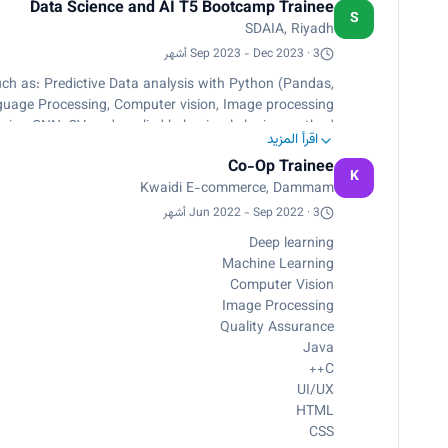
Data Science and AI T5 Bootcamp Trainee
Worked on quality assurance<br>
S
SDAIA, Riyadh
Worked on Java<br>
Worked on C++<br>
Sep 2023 - Dec 2023 · 3 أشهر
Worked on UI/UX<br>
uch as: Predictive Data analysis with Python (Pandas,
Worked on HTML<br>
guage Processing, Computer vision, Image processing
Worked on CSS<br>
sing CNN, CV, and applied behavioral cloning method.
d other trainees to track project accomplishment<br>
اقرأ المزيد
Data analysis and visualization
Worked on Odoo ERP System<br>
Co-Op Trainee
K
Led UX Designing team</p>
Kwaidi E-commerce, Dammam
Jun 2022 - Sep 2022 · 3 أشهر
Deep learning
Machine Learning
Computer Vision
Image Processing
Quality Assurance
Java
C++
UI/UX
HTML
CSS