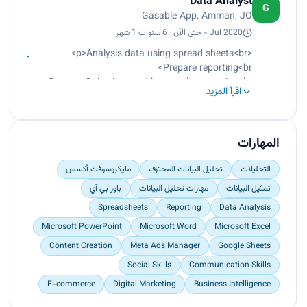
Data Analyst
flow, Objectives and key results reporting,
G
Gasable App, Amman, JO
manage and calculating salaries, calculate
cost and budget, prepare dashboards using
Jul 2020 - حتى الآن · 6 سنوات 1 شهر
Power BI
<p>Analysis data using spread sheets<br>
Collected data and developed detailed
Prepare reporting<br>
spreadsheets to identify trends and create
Prepare Objectives and key results reporting<br>
revenue, profitability and expense forecasts.
اقرأ المزيد
Prepare dashboards using Power BI<br>
Determined pricing, margins and risk factors for
Collected data and developed detailed
active and proposed projects
spreadsheets to create revenue and
Analysis data using spread sheets, prepare
profitability<br>
المهارات
reporting, Objectives and key results reporting,
Determined risk factors for active and proposed
prepare dashboards using
projects</p>
التحليلات
تحليل البيانات المحترف
مايكروسوفت أكسس
Power BI.
تمثيل البيانات
مهارات تحليل البيانات
باور بي آي
• Collected data and developed detailed
spreadsheets to create revenue, and profitability.
Spreadsheets
Reporting
Data Analysis
• Determined risk factors for active and proposed
Microsoft PowerPoint
Microsoft Word
Microsoft Excel
projects
Content Creation
Meta Ads Manager
Google Sheets
Social Skills
Communication Skills
E-commerce
Digital Marketing
Business Intelligence