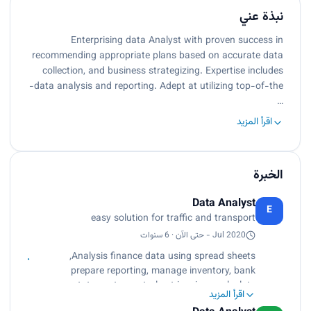
نبذة عني
Enterprising data Analyst with proven success in
recommending appropriate plans based on accurate data
collection, and business strategizing. Expertise includes
data analysis and reporting. Adept at utilizing top-of-the-
…
اقرأ المزيد
الخبرة
Data Analyst
E
easy solution for traffic and transport
Jul 2020 - حتى الآن · 6 سنوات
Analysis finance data using spread sheets,
prepare reporting, manage inventory, bank
statements, control vat invoices, calculate
اقرأ المزيد
collection using excel formulas, manage cash