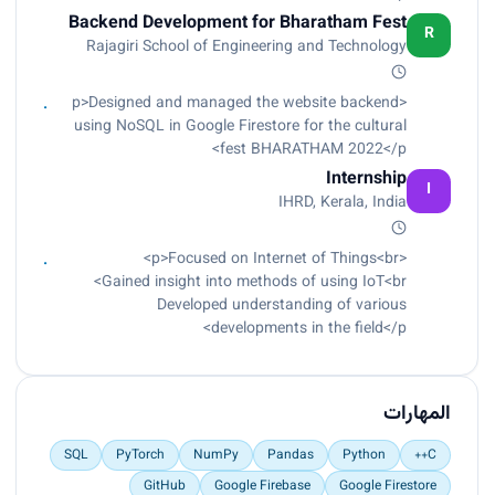
Backend Development for Bharatham Fest
R
Rajagiri School of Engineering and Technology
<p>Designed and managed the website backend
using NoSQL in Google Firestore for the cultural
fest BHARATHAM 2022</p>
Internship
I
IHRD, Kerala, India
<p>Focused on Internet of Things<br>
Gained insight into methods of using IoT<br>
Developed understanding of various
developments in the field</p>
المهارات
SQL
PyTorch
NumPy
Pandas
Python
C++
GitHub
Google Firebase
Google Firestore