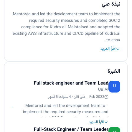
نبذة عني
Mentored and led the development team to implement the
required security measures and completed SOC 2
compliance for Kudra.ai. Maintained and adapted the
existing AWS infrastructure and CI/CD pipeline of Kudra.ai
to ensu…
اقرأ المزيد
الخبرة
Full stack engineer and Team Lead
U
UBIAI
Feb 2022 - حتى الآن · 4 سنوات 5 أشهر
- Mentored and led the development team to
implement the required security measures and
completed SOC 2 compliance for Kudra.ai.
اقرأ المزيد
- Maintained and adapted the existing AWS
Full-Stack Engineer / Team Leader
infrastructure and CI/CD pipeline of Kudra.ai to