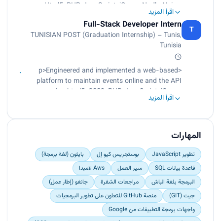
Html5, PHP, JavaScript, jQuery, Nodb, Nginx,
اقرأ المزيد
Bootstrap, Photoshop, and Linux.<br>
Full-Stack Developer Intern
Analyzed, diagnosed UI/UX of 3 clients websites,
T
TUNISIAN POST (Graduation Internship) – Tunis,
and elaborated reports for optimization.</p>
Tunisia
<p>Engineered and implemented a web-based
platform to maintain events online and the API
using html5, CSS3, PHP, JavaScript, jQuery,
اقرأ المزيد
MySQL, Apache, Linux, Bootstrap, Photoshop,
and Nodejs.<br>
Designed database structure and wireframes for
a platform with API to manage events online.</p>
المهارات
تطوير JavaScript
بوستجريس كيو إل
بايثون (لغة برمجة)
قاعدة بيانات SQL
سير العمل
Aws لامبدا
البرمجة بلغة الباش
مراجعات الشفرة
جانغو (إطار عمل)
جيت (GIT)
منصة GitHub للتعاون على تطوير البرمجيات
واجهات برمجة التطبيقات من Google