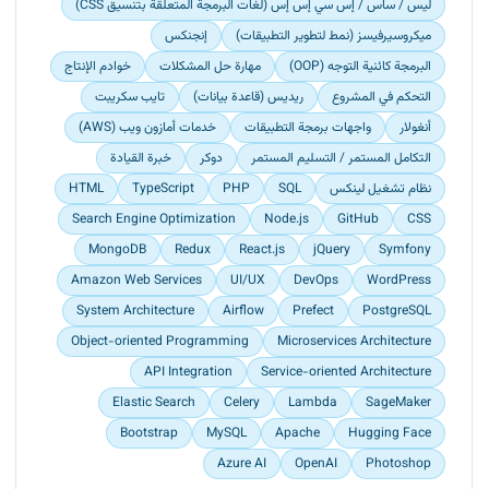
ليس / ساس / إس سي إس إس (لغات البرمجة المتعلقة بتنسيق CSS)
ميكروسيرفيسز (نمط لتطوير التطبيقات)
إنجنكس
البرمجة كائنية التوجه (OOP)
مهارة حل المشكلات
خوادم الإنتاج
التحكم في المشروع
ريديس (قاعدة بيانات)
تايب سكريبت
أنغولار
واجهات برمجة التطبيقات
خدمات أمازون ويب (AWS)
التكامل المستمر / التسليم المستمر
دوكر
خبرة القيادة
نظام تشغيل لينكس
SQL
PHP
TypeScript
HTML
Search Engine Optimization
Node.js
GitHub
CSS
MongoDB
Redux
React.js
jQuery
Symfony
Amazon Web Services
UI/UX
DevOps
WordPress
System Architecture
Airflow
Prefect
PostgreSQL
Object-oriented Programming
Microservices Architecture
API Integration
Service-oriented Architecture
Elastic Search
Celery
Lambda
SageMaker
Bootstrap
MySQL
Apache
Hugging Face
Azure AI
OpenAI
Photoshop