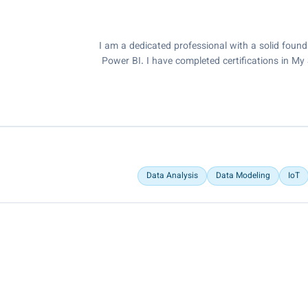
I am a dedicated professional with a solid founda
Power BI. I have completed certifications in M
Data Analysis
Data Modeling
IoT