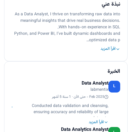
نبذة عني
As a Data Analyst, I thrive on transforming raw data into
meaningful insights that drive real business decisions.
With hands-on experience in SQL,
Python, and Power BI, I’ve built dynamic dashboards and
optimized data p…
اقرأ المزيد
الخبرة
Data Analyst
L
labmentix
Feb 2025 - حتى الآن · 1 سنة 5 أشهر
Conducted data validation and cleansing,
ensuring accuracy and reliability of large
datasets.
اقرأ المزيد
• Performed Exploratory Data Analysis (EDA) on
Data Analytics Analyst
large datasets using Pandas, NumPy, and