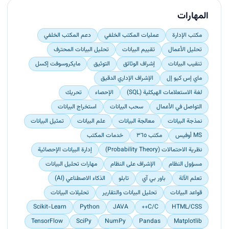
Providing technical support to colleagues and
managing administration permissions.
المهارات
مكتب الإدارة
عمليات المكتب الخلفي
دعم المكتب الخلفي
تحليل الأعمال
تقييم البيانات
تحليل البيانات المحترف
تنقيب البيانات
إشراف الوثائق
التوثيق
مايكروسوفت إكسل
ماي إس كيو إل
الإشراف الإداري الدقيق
لغة الاستعلامات الهيكلية (SQL)
الإحصاء
تحريك
التواصل في الأعمال
سحب البيانات
استخراج البيانات
نمذجة البيانات
معالجة البيانات
علم البيانات
تمثيل البيانات
MS أوفيس
مكتب ٣٦٥
خدمات المكتب
نظرية الاحتمالات (Probability Theory)
إدارة البيانات الإحصائية
مسؤول النظام
الإشراف على النظام
مهارات تحليل البيانات
تعلم الآلة
باور بي آي
تابلو
الذكاء الاصطناعي (AI)
قواعد البيانات
تحليل البيانات والتقارير
تحليلات البيانات
Scikit-Learn
Python
JAVA
C/C++
HTML/CSS
TensorFlow
SciPy
NumPy
Pandas
Matplotlib