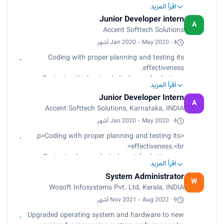
by 20%.<br>
اقرأ المزيد
Installing, and configuring application software
Junior Developer intern
for better performance and features.<br>
A
Accent Softtech Solutions
Providing technical support to colleagues and
managing administration permissions.<br>
Jan 2020 - May 2020 · 4 أشهر
Skills Learnt: Administration, software &
Coding with proper planning and testing its
hardware updating, Network Monitoring, etc.</p>
effectiveness.
• Designing the best website layout for better
اقرأ المزيد
user interaction.
Junior Developer Intern
• Creating and updating software documentation.
A
Accent Softtech Solutions, Karnataka, INDIA
Skills Learnt: Code development, Software
Documentation, etc.
Jan 2020 - May 2020 · 4 أشهر
<p>Coding with proper planning and testing its
effectiveness.<br>
Designing best website layout for better user
اقرأ المزيد
interaction.<br>
System Administrator
Creating and updating of software
W
Wosoft Infosystems Pvt. Ltd, Kerala, INDIA
documentation.<br>
Skills Learnt: Code development, Software
Nov 2021 - Aug 2022 · 9 أشهر
Documentation, etc.</p>
Upgraded operating system and hardware to new