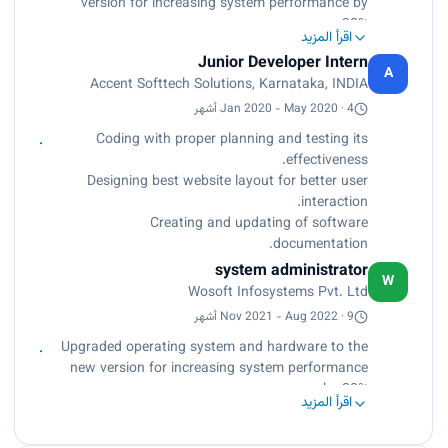
version for increasing system performance by
20%.
اقرأ المزيد
Installing, and configuring application software
Junior Developer Intern
for better performance and features.
A
Accent Softtech Solutions, Karnataka, INDIA
Providing technical support to colleagues and
managing administration permissions.
Jan 2020 - May 2020 · 4 أشهر
Coding with proper planning and testing its
effectiveness.
Designing best website layout for better user
interaction.
Creating and updating of software
documentation.
system administrator
W
Wosoft Infosystems Pvt. Ltd
Nov 2021 - Aug 2022 · 9 أشهر
Upgraded operating system and hardware to the
new version for increasing system performance
by 20%.
اقرأ المزيد
Installing, and configuring application software
for better performance and features.