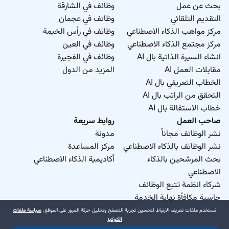
بحث عن عمل
وظائف في الشارقة
التقديم التلقائي
وظائف في عجمان
مركز مواهب الذكاء الاصطناعي
وظائف في رأس الخيمة
مركز مجتمع الذكاء الاصطناعي
وظائف في العين
انشاء السيرة الذاتية بال AI
وظائف في الفجيرة
مقابلات العمل AI
المزيد من الدول
الخطاب التعريفي بال AI
التحقق من الراتب بال AI
خطاب الاستقالة بال AI
صاحب العمل
روابط سريعة
نشر الوظائف مجاناً
مدونة
نشر الوظائف بالذكاء الاصطناعي
مركز المساعدة
بحث المرشحين بالذكاء
أكاديمية الذكاء الاصطناعي
الاصطناعي
شركاء انظمة تتبع الوظائف
حاسبة مكافأة نهاية الخدمة
نستخدم ملفات تعريف الارتباط لتحسين تجربة التصفح وتحليل حركة المرور على الموقع.
سياسة ملفات
الكوكيز