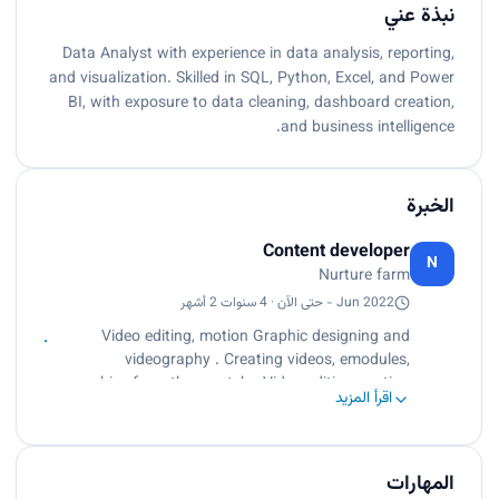
نبذة عني
Data Analyst with experience in data analysis, reporting,
and visualization. Skilled in SQL, Python, Excel, and Power
BI, with exposure to data cleaning, dashboard creation,
and business intelligence.
الخبرة
Content developer
N
Nurture farm
Jun 2022 - حتى الآن · 4 سنوات 2 أشهر
Video editing, motion Graphic designing and
videography . Creating videos, emodules,
graphics from the scratch . Video editing, motion
اقرأ المزيد
Graphic designing and videography . Creating
videos, emodules, graphics from the scratch .
المهارات