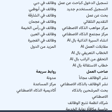
تسجيل الدخول كباحث عن عمل
وظائف في دبي
التسجيل كمستخدم جديد
وظائف في أبوظبي
بحث عن عمل
وظائف في الشارقة
التقديم التلقائي
وظائف في عجمان
مركز مواهب الذكاء الاصطناعي
وظائف في رأس الخيمة
مركز مجتمع الذكاء الاصطناعي
وظائف في العين
انشاء السيرة الذاتية بال AI
وظائف في الفجيرة
مقابلات العمل AI
المزيد من الدول
الخطاب التعريفي بال AI
التحقق من الراتب بال AI
خطاب الاستقالة بال AI
صاحب العمل
روابط سريعة
نشر الوظائف مجاناً
مدونة
نشر الوظائف بالذكاء الاصطناعي
مركز المساعدة
بحث المرشحين بالذكاء
أكاديمية الذكاء الاصطناعي
الاصطناعي
شركاء انظمة تتبع الوظائف
حاسبة مكافأة نهاية الخدمة