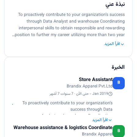
نبذة عني
To proactively contribute to your organization’s success
through Data Analyst and warehouse Coordinating
interpersonal skills to obtain responsible and rewarding
position to further my career utilizing more than two year…
اقرأ المزيد
الخبرة
Store Assistant
B
Brandix Apparel Pvt.Ltd
Jan 2019 - حتى الآن · 7 سنوات 7 أشهر
To proactively contribute to your organization’s
success through Data
Analyst and warehouse Coordinating
اقرأ المزيد
interpersonal skills to obtain
Warehouse assistance & logistics Coordinate
responsible and rewarding position to further my
B
Brandix Apparel
career utilizing