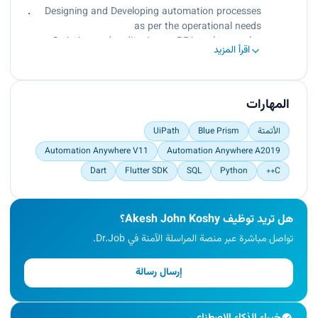
integration of systems
Designing and Developing automation processes
Configuring new automation with efficient and
as per the operational needs
easily understandable automation tools
Scripting and coding in any RPA tool to resolve
Documenting the automation procedures
اقرأ المزيد
automation issues
Reviewing the code and the design and also
providing expertise in the development, and
integration of systems
المهارات
Configuring new automation with efficient and
easily understandable automation tools
الأتمتة
Blue Prism
UiPath
Documenting the automation procedures
Automation Anywhere V11
Automation Anywhere A2019
Dart
Flutter SDK
SQL
Python
C++
هل تريد توظيف Akesh John Koshy؟
تواصل مباشرة عبر منصة المراسلة الآمنة في Dr.Job.
إرسال رسالة
خبراء الذكاء الاصطناعي