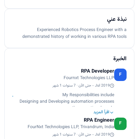
نبذة عني
Experienced Robotics Process Engineer with a
demonstrated history of working in various RPA tools
الخبرة
RPA Developer
F
Fournxt Technologies LLP
Jul 2019 - حتى الآن · 7 سنوات 1 شهر
My Responsibilities include
Designing and Developing automation processes
as per the operational needs
اقرأ المزيد
Scripting and coding in any RPA tool to resolve
RPA Engineer
automation issues
F
FourNxt Technologies LLP, Trivandrum, India
Reviewing the code and the design and also
providing expertise in the development, and
Jul 2019 - حتى الآن · 7 سنوات 1 شهر