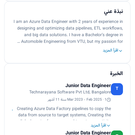
نبذة عني
I am an Azure Data Engineer with 2 years of experience in
designing and optimizing data pipelines, ETL workflows,
and big data solutions. I have a Bachelor’s degree in
Automobile Engineering from VTU, but my passion for …
اقرأ المزيد
الخبرة
Junior Data Engineer
T
Technarayana Software Pvt Ltd, Bangalore
Mar 2023 - Feb 2025 · 1 سنة 11 أشهر
Creating Azure Data Factory pipelines to copy the
data from source to target systems, Creating the
linked service for source and target connectivity
اقرأ المزيد
Based on the requirement, Created Notebooks in
Junior Data Engineer
data bricks for loading data from source to