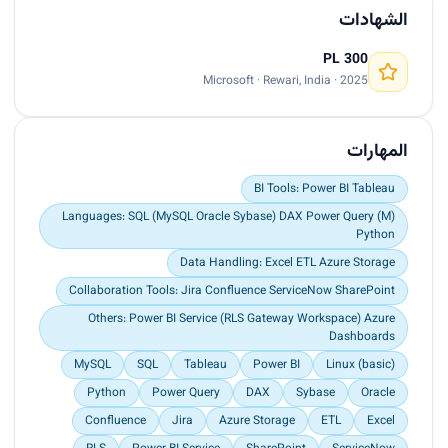
Developed custom KPI metrics, YoY/MTD
الشهادات
comparisons, and trend visualizations for
executive reporting.<br>
PL 300
Integrated SQL-based ETL pipelines using data
Microsoft · Rewari, India · 2025
from Oracle, MySQL, Sybase, and Excel sources.
<br>
Implemented Row-Level Security (RLS),
المهارات
scheduled refreshes, and configured Power BI
Gateways for automated secure reporting.<br>
BI Tools: Power BI Tableau
Created reusable dashboard templates to
Languages: SQL (MySQL Oracle Sybase) DAX Power Query (M)
promote standardization and reduce
Python
development time by 30%.<br>
Data Handling: Excel ETL Azure Storage
Automated workspace management and refresh
tasks using PowerShell scripting and APIs.<br>
Collaboration Tools: Jira Confluence ServiceNow SharePoint
Used DAX Studio and Performance Analyzer to
Others: Power BI Service (RLS Gateway Workspace) Azure
optimize report speed and data load time
Dashboards
(improved by 40%).<br>
MySQL
SQL
Tableau
Power BI
Linux (basic)
Collaborated with product owners, data
engineers, and QA teams to ensure accurate and
Python
Power Query
DAX
Sybase
Oracle
actionable dashboards.<br>
Confluence
Jira
Azure Storage
ETL
Excel
Conducted training sessions for junior BI