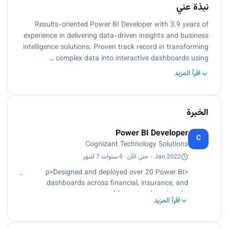
نبذة عني
Results-oriented Power BI Developer with 3.9 years of
experience in delivering data-driven insights and business
intelligence solutions. Proven track record in transforming
complex data into interactive dashboards using …
اقرأ المزيد
الخبرة
Power BI Developer
C
Cognizant Technology Solutions
Jan 2022 - حتى الآن · 4 سنوات 7 أشهر
<p>Designed and deployed over 20 Power BI
dashboards across financial, insurance, and
public sector domains.<br>
اقرأ المزيد
Built data models (star/snowflake) and wrote
advanced DAX measures to drive analytical
insights.<br>