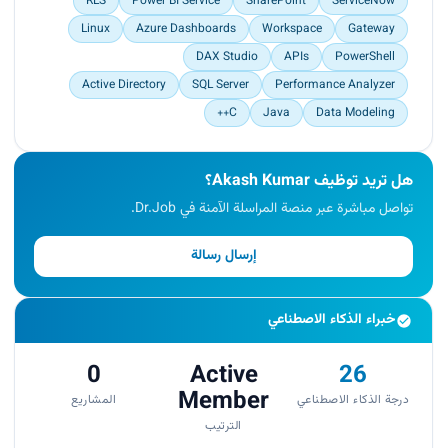
RLS
Power BI Service
SharePoint
ServiceNow
developers and documented best practices on
Confluence.</p>
Linux
Azure Dashboards
Workspace
Gateway
DAX Studio
APIs
PowerShell
Active Directory
SQL Server
Performance Analyzer
C++
Java
Data Modeling
هل تريد توظيف Akash Kumar؟
تواصل مباشرة عبر منصة المراسلة الآمنة في Dr.Job.
إرسال رسالة
خبراء الذكاء الاصطناعي
0
Active
26
Member
درجة الذكاء الاصطناعي
المشاريع
الترتيب