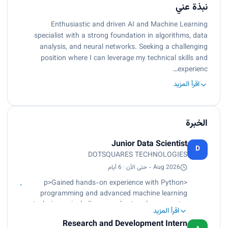
نبذة عني
Enthusiastic and driven AI and Machine Learning
specialist with a strong foundation in algorithms, data
analysis, and neural networks. Seeking a challenging
position where I can leverage my technical skills and
experienc…
اقرأ المزيد
الخبرة
Junior Data Scientist
D
DOTSQUARES TECHNOLOGIES
Aug 2026 - حتى الآن · 6 أيام
<p>Gained hands-on experience with Python
programming and advanced machine learning
techniques, including neural networks, computer
اقرأ المزيد
vision, and natural language processing,
Research and Development Intern
achieving 90% proficiency.<br>