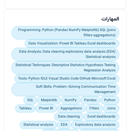
data accuracy </p><p>and reducing data
inconsistencies by 25%. using Python (Pandas),
resolving </p><p>missing values and duplicates.
المهارات
</p><p>➢ Identified cost‑saving opportunities
resulting in an estimated 10% reduction </p><p>in
Programming: Python (Pandas NumPy Matplotlib) SQL (joins
filters aggregations)
operational expenses through analysis of billing
delays and patient flow.</p><p>➢ Optimized
Data Visualization: Power BI Tableau Excel dashboards
billing process insights, contributing to a potential
Data Analysis: Data cleaning exploratory data analysis (EDA)
5–8% increase in </p><p>revenue through
Statistical analysis
improved claim processing time.</p><p>➢ Built
Statistical Techniques: Descriptive Statistics Hypothesis Testing
Excel pivot dashboards revealing a 15%
Regression Analysis
improvement </p><p>opportunity in departmental
efficiency.</p><p>➢ Developed Power BI
Tools: Python IDLE Visual Studio Code GitHub Microsoft Excel
interactive dashboards using DAX and data</p>
Soft Skills: Problem-Solving Communication Time
<p>modeling to visualize patient demographics
Management
and revenue patterns.</p>
SQL
Matplotlib
NumPy
Pandas
Python
Tableau
Power BI
Aggregations
Filters
Joins
Data cleaning
Excel dashboards
Statistical analysis
EDA
Exploratory data analysis