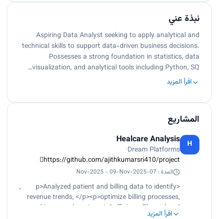
نبذة عني
Aspiring Data Analyst seeking to apply analytical and
technical skills to support data-driven business decisions.
Possesses a strong foundation in statistics, data
visualization, and analytical tools including Python, SQ…
اقرأ المزيد
المشاريع
Healcare Analysis
H
·
Dream Platforms
https://github.com/ajithkumarsri410/project￾
المدة : 07-Nov-2025 - 09-Nov-2025
<p>Analyzed patient and billing data to identify
revenue trends, </p><p>optimize billing processes,
and improve departmental efficiencyCleaned and
اقرأ المزيد
structured 3000+ hospital records, improving