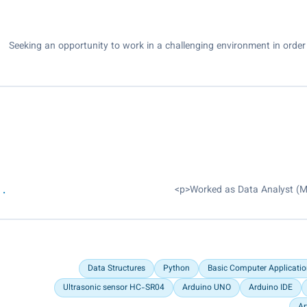
Seeking an opportunity to work in a challenging environment in order 
Data Structures
Python
Basic Computer Applicati
Ultrasonic sensor HC-SR04
Arduino UNO
Arduino IDE