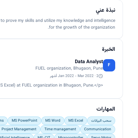
نبذة عني
to prove my skills and utilize my knowledge and intelligence
for the growth of the organization.
الخبرة
Data Analyst
F
FUEL organization, Bhugaon, Pune
Jan 2022 - Mar 2022 · 2 أشهر
<p>Worked as Data Analyst (MS Excel) at FUEL organization in Bhugaon, Pune.</p>
المهارات
سحب البيانات
MS Excel
MS Word
MS PowerPoint
ons
Project Management
Time management
Communication