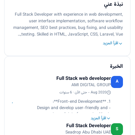
نبذة عني
Full Stack Developer with experience in web development,
user interface implementation, software workflow
management, SEO best practices, bug fixing, and usability
testing. Skilled in HTML, JavaScript, CSS, Laravel, Vue,…
اقرأ المزيد
الخبرة
Full Stack web developer
A
AMI DIGITAL GROUP
Aug 2020 - حتى الآن · 6 سنوات
1. **Front-end Development**:
- Design and develop user-friendly and
responsive web interfaces using Vue.js.
اقرأ المزيد
- Implement interactive features and
Full Stack Developer
functionalities to enhance user experiences.
S
Seadrop Abu Dhabi UAE
- Ensure cross-browser compatibility and optimal