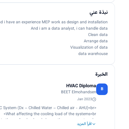
نبذة عني
d i have an experience MEP work as design and installation.
And i am a data analyst, i can handle data
Clean data
Arrange data
Visualization of data
data warehouse
الخبرة
HVAC Diploma
B
BEET Elmohandsen
Jan 2023
<p>Learning about all types of HVAC System (Dx – Chilled Water – Chilled air - AHU)<br>
What affecting the cooling load of the systems<br>
te the cooling load and choose the proper system<br>
اقرأ المزيد
Determine the proper size for ducts<br>