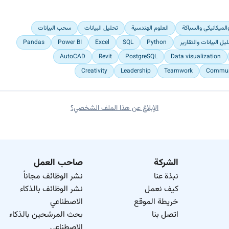
لميكانيكي والسباكة
العلوم الهندسية
تحليل البيانات
سحب البيانات
يل البيانات والتقارير
Python
SQL
Excel
Power BI
Pandas
AutoCAD
Revit
PostgreSQL
Data visualization
Creativity
Leadership
Teamwork
Commun
الإبلاغ عن هذا الملف الشخصي؟
الشركة
صاحب العمل
نبذة عنا
نشر الوظائف مجاناً
كيف نعمل
نشر الوظائف بالذكاء
خريطة الموقع
الاصطناعي
اتصل بنا
بحث المرشحين بالذكاء
الاصطناعي