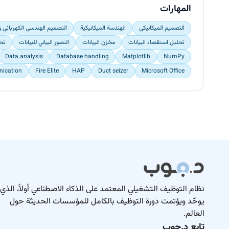
المهارات
التصميم الميكانيكي
الهندسة الميكانيكية
التصميم الهندسي الكهربائي وا
تحليل استقصاء البيانات
مخزن البيانات
التصور البياني للبيانات
تحل
Data analysis
Database handling
Matplotlib
NumPy
ication
Fire Elite
HAP
Duct seizer
Microsoft Office
نظام التوظيف التشغيلي المعتمد على الذكاء الاصطناعي أولاً، الذي
يوحّد ويؤتمت دورة التوظيف بالكامل للمؤسسات الحديثة حول
العالم.
تابع د.جوب