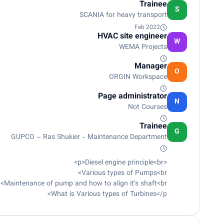
Trainee
BOQ<br>
S
SCANIA for heavy transport
Fire Fighting<br>
Plumping<br>
Feb 2022
HVAC site engineer
Data Analysis<br>
W
WEMA Projects
Python<br>
SQL<br>
Manager
Excel<br>
O
ORGIN Workspace
Power BI<br>
Libraries like Pandas, Numpy and Matplotlib</p>
Page administrator
N
Not Courses
Trainee
G
GUPCO – Ras Shukier - Maintenance Department
<p>Diesel engine principle<br>
Various types of Pumps<br>
Maintenance of pump and how to align it’s shaft<br>
What is Various types of Turbines</p>