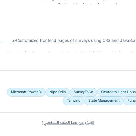
Customizing frontend pages of surveys us
<p>Customized frontend pages of surveys using CSS and JavaScrip
Innovated script creation using Sawtooth Light House Studio, opti
Led data analysis efforts with IBM SPSS, contributed to the pro
Microsoft Power BI
Nipo Odin
SurveyToGo
Sawtooth Light Hous
Tailwind
State Management
Func
الإبلاغ عن هذا الملف الشخصي؟