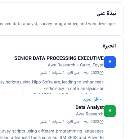
نبذة عني
ienced data analyst, survey programmer, and web developer.
الخبرة
SENIOR DATA PROCESSING EXECUTIVE
A
Awe Research - Cairo, Egypt
Apr 2022 - حتى الآن · 4 سنوات 4 أشهر
y scripts using Nipo Software, leading to enhanced
efficiency in data analysis.<br>
nced tools such as IBM SPSS and Q Research Software,
اقرأ المزيد
able insights that drove strategic decision-making.</p>
Data Analyst
A
Awe Research
Apr 2022 - حتى الآن · 4 سنوات 4 أشهر
rvey scripts using different programming languages
tilizing advanced tools such as IBM SPSS and PowerBi