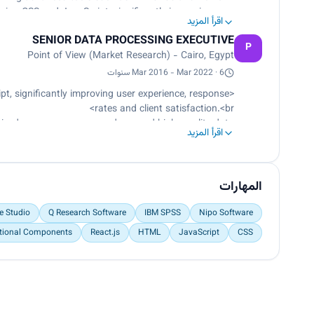
ing CSS and JavaScript, significantly improving user
اقرأ المزيد
experience, response rates, and client satisfaction
SENIOR DATA PROCESSING EXECUTIVE
P
Point of View (Market Research) - Cairo, Egypt
Mar 2016 - Mar 2022 · 6 سنوات
t, significantly improving user experience, response
rates and client satisfaction.<br>
mized survey processes and ensured high-quality data
اقرأ المزيد
collection.<br>
duction of insightful reports, and leveraged Microsoft
Power Bi for monthly and quarterly reporting.</p>
المهارات
e Studio
Q Research Software
IBM SPSS
Nipo Software
tional Components
React.js
HTML
JavaScript
CSS