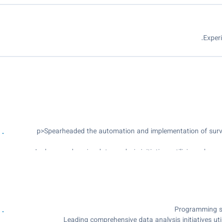
Exper
<p>Spearheaded the automation and implementation of surve
Led comprehensive data analysis initiatives utilizing adva
resulting in action
Programming su
Leading comprehensive data analysis initiatives u