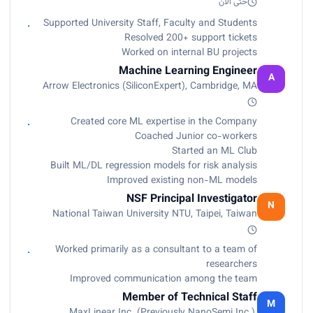
حتى الآن
Supported University Staff, Faculty and Students
Resolved 200+ support tickets
Worked on internal BU projects
Machine Learning Engineer
A
Arrow Electronics (SiliconExpert), Cambridge, MA
Created core ML expertise in the Company
Coached Junior co-workers
Started an ML Club
Built ML/DL regression models for risk analysis
Improved existing non-ML models
NSF Principal Investigator
N
National Taiwan University NTU, Taipei, Taiwan
Worked primarily as a consultant to a team of
researchers
Improved communication among the team
Member of Technical Staff
M
MaxLinear Inc. (Previously NanoSemi Inc.),