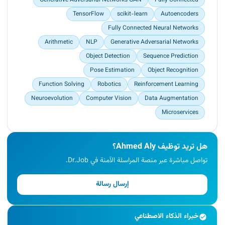
Generative Adversarial Networks GAN
Fully Connected
TensorFlow
scikit-learn
Autoencoders
Fully Connected Neural Networks
Arithmetic
NLP
Generative Adversarial Networks
Object Detection
Sequence Prediction
Pose Estimation
Object Recognition
Function Solving
Robotics
Reinforcement Learning
Neuroevolution
Computer Vision
Data Augmentation
Microservices
هل تريد توظيف Ahmed Aly؟
تواصل مباشرة عبر منصة المراسلة الآمنة في Dr.Job.
إرسال رسالة
خبراء الذكاء الاصطناعي