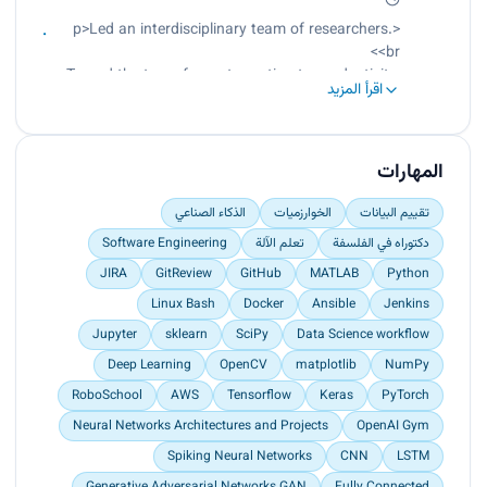
<p>Led an interdisciplinary team of researchers.
<br>
Turned the team from stagnation to productivity.
اقرأ المزيد
<br>
Developed a pipeline to parse political news
articles and extract factual information using
Python and open-source NLP tools on Linux.</p>
المهارات
تقييم البيانات
الخوارزميات
الذكاء الصناعي
دكتوراه في الفلسفة
تعلم الآلة
Software Engineering
JIRA
GitReview
GitHub
MATLAB
Python
Linux Bash
Docker
Ansible
Jenkins
Jupyter
sklearn
SciPy
Data Science workflow
Deep Learning
OpenCV
matplotlib
NumPy
RoboSchool
AWS
Tensorflow
Keras
PyTorch
Neural Networks Architectures and Projects
OpenAI Gym
Spiking Neural Networks
CNN
LSTM