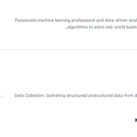
Passionate machine learning professional and data-driven analy
algorithms to solve real-world busine
Data Collection: Gathering structured/unstructured data from d
Data Cleaning and Preprocessing: Preparing data by removing inc
formats, and tr
Exploratory Data Analysis (EDA): Utilizing statistical techniques a