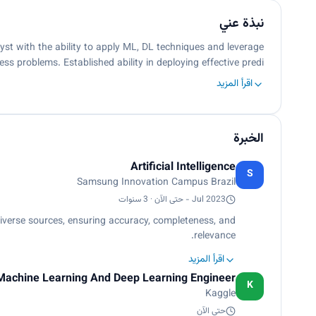
نبذة عني
st with the ability to apply ML, DL techniques and leverage
ss problems. Established ability in deploying effective predi…
اقرأ المزيد
الخبرة
Artificial Intelligence
S
Samsung Innovation Campus Brazil
Jul 2023 - حتى الآن · 3 سنوات
iverse sources, ensuring accuracy, completeness, and
relevance.
اقرأ المزيد
onsistencies, handling missing values, standardizing
Machine Learning And Deep Learning Engineer
ansforming raw data into usable formats for analysis.
K
Kaggle
nd visualization tools to identify patterns, trends, and
حتى الآن