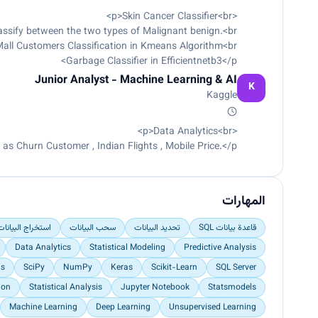
anomalies within datasets.
<p>Skin Cancer Classifier<br>
assify between the two types of Malignant benign.<br>
and fine-tuning machine learning algorithms to solve
all Customers Classification in Kmeans Algorithm<br>
assification, clustering, and deep learning techniques.
Garbage Classifier in Efficientnetb3</p>
Junior Analyst - Machine Learning & AI
ng various metrics, cross-validation techniques, and
K
Kaggle
ensuring models generalize well to new data.
o actionable insights for stakeholders, communicating
<p>Data Analytics<br>
ectively through reports, dashboards, or presentations.
as Churn Customer , Indian Flights , Mobile Price.</p>
s, including data engineers, software developers, and
alysts, to integrate AI solutions into existing systems.
المهارات
ivacy regulations, ethical guidelines, and maintaining
قاعدة بيانات SQL
تحديد البيانات
سحب البيانات
استخراج البيانات
transparency in AI decision-making processes.
Data Analytics
Statistical Modeling
Predictive Analysis
e latest AI and data analysis techniques, tools, and
as
SciPy
NumPy
Keras
Scikit-Learn
SQL Server
adapting to evolving technologies and best practices.
ion
Statistical Analysis
Jupyter Notebook
Statsmodels
roposing innovative AI-driven solutions, and applying
Machine Learning
Deep Learning
Unsupervised Learning