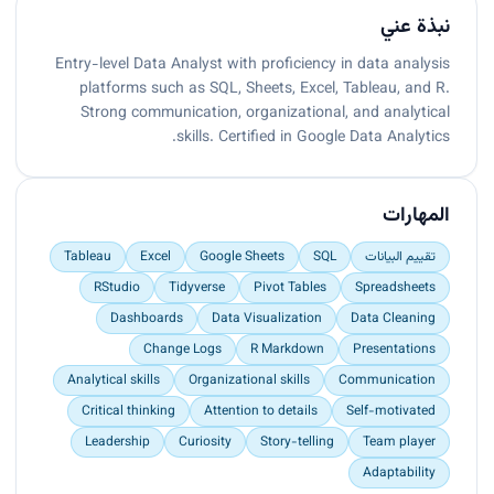
نبذة عني
Entry-level Data Analyst with proficiency in data analysis
platforms such as SQL, Sheets, Excel, Tableau, and R.
Strong communication, organizational, and analytical
skills. Certified in Google Data Analytics.
المهارات
تقييم البيانات
SQL
Google Sheets
Excel
Tableau
RStudio
Tidyverse
Pivot Tables
Spreadsheets
Dashboards
Data Visualization
Data Cleaning
Change Logs
R Markdown
Presentations
Analytical skills
Organizational skills
Communication
Critical thinking
Attention to details
Self-motivated
Leadership
Curiosity
Story-telling
Team player
Adaptability