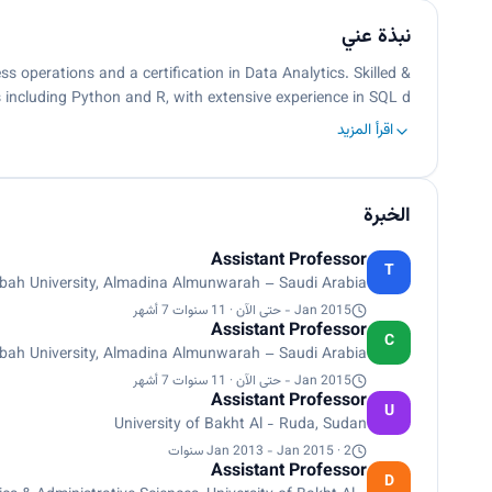
نبذة عني
s operations and a certification in Data Analytics. Skilled &
including Python and R, with extensive experience in SQL d…
اقرأ المزيد
الخبرة
Assistant Professor
T
ibah University, Almadina Almunwarah – Saudi Arabia
Jan 2015 - حتى الآن · 11 سنوات 7 أشهر
Assistant Professor
C
aibah University, Almadina Almunwarah – Saudi Arabia
Jan 2015 - حتى الآن · 11 سنوات 7 أشهر
Assistant Professor
U
University of Bakht Al - Ruda, Sudan
Jan 2013 - Jan 2015 · 2 سنوات
Assistant Professor
D