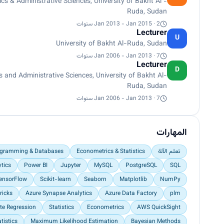
s & Administrative Sciences, University of Bakht Al -
Ruda, Sudan
Jan 2013 - Jan 2015 · 2 سنوات
Lecturer
U
University of Bakht Al-Ruda, Sudan
Jan 2006 - Jan 2013 · 7 سنوات
Lecturer
D
 and Administrative Sciences, University of Bakht Al-
Ruda, Sudan
Jan 2006 - Jan 2013 · 7 سنوات
المهارات
تعلم الآلة
Econometrics & Statistics
gramming & Databases
tics
Power BI
Jupyter
MySQL
PostgreSQL
SQL
ensorFlow
Scikit-learn
Seaborn
Matplotlib
NumPy
ricks
Azure Synapse Analytics
Azure Data Factory
plm
ate Regression
Statistics
Econometrics
AWS QuickSight
tistics
Maximum Likelihood Estimation
Bayesian Methods