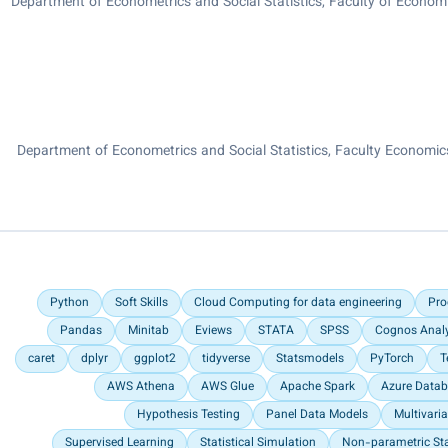
Department of Econometrics and Social Statistics, Faculty of Economic
Department of Econometrics and Social Statistics, Faculty Economics
Python
Soft Skills
Cloud Computing for data engineering
Pro
Pandas
Minitab
Eviews
STATA
SPSS
Cognos Analy
caret
dplyr
ggplot2
tidyverse
Statsmodels
PyTorch
T
AWS Athena
AWS Glue
Apache Spark
Azure Datab
Hypothesis Testing
Panel Data Models
Multivari
Supervised Learning
Statistical Simulation
Non-parametric Sta