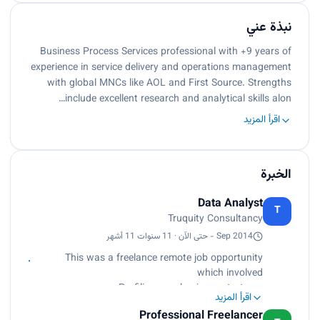
نبذة عني
Business Process Services professional with +9 years of
experience in service delivery and operations management
with global MNCs like AOL and First Source. Strengths
include excellent research and analytical skills alon…
اقرأ المزيد
الخبرة
Data Analyst
T
Truquity Consultancy
Sep 2014 - حتى الآن · 11 سنوات 11 أشهر
This was a freelance remote job opportunity
which involved
Profiling new business start ups
اقرأ المزيد
Working on new business models
Professional Freelancer
I Used tools like Salesforce CRM