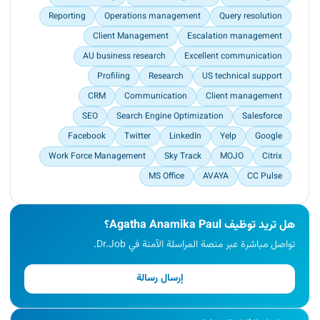
Reporting
Operations management
Query resolution
Client Management
Escalation management
AU business research
Excellent communication
Profiling
Research
US technical support
CRM
Communication
Client management
SEO
Search Engine Optimization
Salesforce
Facebook
Twitter
LinkedIn
Yelp
Google
Work Force Management
Sky Track
MOJO
Citrix
MS Office
AVAYA
CC Pulse
هل تريد توظيف Agatha Anamika Paul؟
تواصل مباشرة عبر منصة المراسلة الآمنة في Dr.Job.
إرسال رسالة