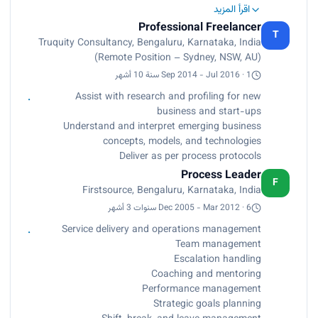
Maintain SLA’s<br>
Sky Track<br>
اقرأ المزيد
Team building<br>
Work Force Management, CRM, CC Pulse<br>
Professional Freelancer
Training<br>
T
Best Agent for going the extra mile – 2007<br>
Truquity Consultancy, Bengaluru, Karnataka, India
Sherlock and Merlin - AVAYA<br>
2 times recipient of Torch Bearer for achieving
(Remote Position – Sydney, NSW, AU)
Recipient of Roaring Tiger award for best advisor
SLA’s – Oct 2008 and Feb 2009<br>
– Nov 2003.<br>
Sep 2014 - Jul 2016 · 1 سنة 10 أشهر
3 times recipient of Kingpin award for attrition
Recipient of Roaring Tiger award for best advisor
Assist with research and profiling for new
and absenteeism management – Qtrs. Jan-
– Nov 2003.</p>
business and start-ups
Mar2008, Oct -Dec 2008, Apr -Jun 2010 (0%
Understand and interpret emerging business
attrition)<br>
concepts, models, and technologies
Best Team Lead award - 2009<br>
Deliver as per process protocols
CSAT Champion – 2010<br>
Spearheaded Pilot project and successfully
Process Leader
F
launched client Telecom process - 2010<br>
Firstsource, Bengaluru, Karnataka, India
Super Troopers – 2011</p>
Dec 2005 - Mar 2012 · 6 سنوات 3 أشهر
Service delivery and operations management
Team management
Escalation handling
Coaching and mentoring
Performance management
Strategic goals planning