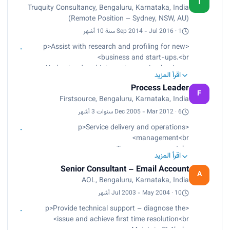
T
Truquity Consultancy, Bengaluru, Karnataka, India
Planning product design
(Remote Position – Sydney, NSW, AU)
Marketing the product
Analyzing consumer demands
Sep 2014 - Jul 2016 · 1 سنة 10 أشهر
Research about logistics and supply
<p>Assist with research and profiling for new
business and start-ups.<br>
Understand and interpret emerging business
اقرأ المزيد
concepts, models and technologies.<br>
Process Leader
Deliver as per process protocols.<br>
F
Firstsource, Bengaluru, Karnataka, India
CRM - Sales force<br>
Search Engine Optimization (SEO) - Google, Yelp
Dec 2005 - Mar 2012 · 6 سنوات 3 أشهر
etc.<br>
<p>Service delivery and operations
LinkedIn, Twitter, Facebook etc.</p>
management<br>
Team management<br>
اقرأ المزيد
Escalation handling<br>
Senior Consultant – Email Account
Coaching and mentoring<br>
A
AOL, Bengaluru, Karnataka, India
Performance management<br>
Strategic goals planning<br>
Jul 2003 - May 2004 · 10 أشهر
Shift, break and leave management<br>
<p>Provide technical support – diagnose the
Citrix<br>
issue and achieve first time resolution<br>
MOJO<br>