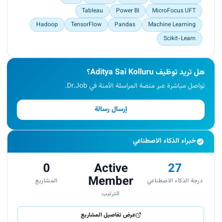
Mediated conflicts and addressed stakeholder
Tableau
Power BI
MicroFocus UFT
concerns swiftly.<br>
Served as a liaison among cross-functional
Hadoop
TensorFlow
Pandas
Machine Learning
teams.<br>
Scikit-Learn
Reduced project delays by 20%.<br>
Managed the complete SDLC.<br>
Enhanced existing Kanban and Agile processes
هل تريد توظيف Aditya Sai Kolluru؟
using Jira and Zephyr.<br>
تواصل مباشرة عبر منصة المراسلة الآمنة في Dr.Job.
Boosted team collaboration.<br>
Accelerated project timelines by 15%.</p>
إرسال رسالة
خبراء الذكاء الاصطناعي
0
Active
27
Member
درجة الذكاء الاصطناعي
المشاريع
الترتيب
عرض تفاصيل المشاريع