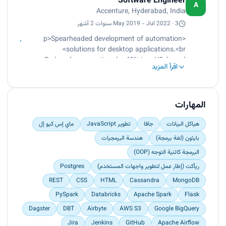
Software Engineer
A
Accenture, Hyderabad, India
May 2019 - Jul 2022 · 3 سنوات 2 أشهر
<p>Spearheaded development of automation
solutions for desktop applications.<br>
Reduced process time by 40% in a US-based
اقرأ المزيد
health insurance company.<br>
Created an automation suite using visual basic
scripting for Oracle EBS and OBIEE.<br>
Streamlined processes and significantly reduced
المهارات
manual effort.<br>
Cut operational costs by 25%.<br>
هياكل البيانات
جافا
تطوير JavaScript
ماي إس كيو إل
Demonstrated expertise in CI/CD tools such as
بايثون (لغة برمجة)
هندسة البرمجيات
Git and Jenkins.<br>
البرمجة كائنية التوجه (OOP)
Ensured seamless CI/CD.<br>
Cut execution time by 30%.<br>
ريأكت (إطار عمل لتطوير واجهات المستخدم)
Postgres
Developed regression scripts.<br>
REST
CSS
HTML
Cassandra
MongoDB
Facilitated implementation of new enhancements
PySpark
Databricks
Apache Spark
Flask
such as concurrent programs and outbound
interfaces based on functional documents.<br>
Dagster
DBT
Airbyte
AWS S3
Google BigQuery
Saved around 50k US dollars.<br>
Jira
Jenkins
GitHub
Apache Airflow