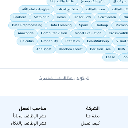
يس كيو إل
بايثون (لغة برمجة)
قاعدة بيانات SQL
قية البيانات
سحب البيانات
استخراج البيانات
خوارزميات تعلم الآلة
Seaborn
Matplotlib
Keras
TensorFlow
Scikit-learn
N
Data Preprocessing
Data Cleaning
Spark
Hadoop
Microso
Anaconda
Computer Vision
Model Evaluation
Cross-valid
Calculus
Probability
Statistics
BeautifulSoup
Visual 
AdaBoost
Random Forest
Decision Tree
KNN
Lasso
Rid
الإبلاغ عن هذا الملف الشخصي؟
الشركة
صاحب العمل
نبذة عنا
نشر الوظائف مجاناً
كيف نعمل
نشر الوظائف بالذكاء