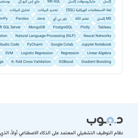
إكسل
مايكروسوفت إكسل
MS SQL
ماي إس كيو إل
بوستجر
لغة الاستعلامات الهيكلية (SQL)
تحديد البيانات
تحليل البيانات
تن
MS إكسل
تعلم الآلة
باور بي آي
Java
Pandas
umPy
ft SQL Server
MongoDB
PostgreSQL
Plotly
Tableau
ation
Natural Language Processing (NLP)
Neural Networks
Studio Code
PyCharm
Google Colab
Jupyter Notebook
SVM
Logistic Regression
Regression
Linear Algebra
ge
K-fold Cross Validation
XGBoost
Gradient Boosting
نظام التوظيف التشغيلي المعتمد على الذكاء الاصطناعي أولاً، الذي