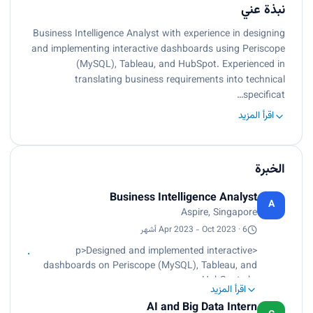
نبذة عني
Business Intelligence Analyst with experience in designing
and implementing interactive dashboards using Periscope
(MySQL), Tableau, and HubSpot. Experienced in
translating business requirements into technical
specificat…
اقرأ المزيد
الخبرة
Business Intelligence Analyst
A
Aspire, Singapore
Apr 2023 - Oct 2023 · 6 أشهر
<p>Designed and implemented interactive
dashboards on Periscope (MySQL), Tableau, and
HubSpot.<br>
اقرأ المزيد
Enabled real-time tracking of key metrics for
AI and Big Data Intern
different departments.<br>