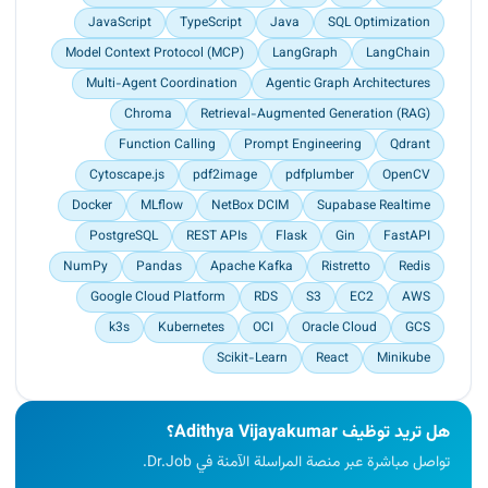
</p><p></p><p>Deployed the modular agent
JavaScript
TypeScript
Java
SQL Optimization
cluster topology onto AWS EC2 instances,
Model Context Protocol (MCP)
LangGraph
LangChain
implementing deterministic validation </p>
<p>fallbacks to protect orchestration layers
Multi-Agent Coordination
Agentic Graph Architectures
during upstream API link drops</p>
Chroma
Retrieval-Augmented Generation (RAG)
Function Calling
Prompt Engineering
Qdrant
Cytoscape.js
pdf2image
pdfplumber
OpenCV
Docker
MLflow
NetBox DCIM
Supabase Realtime
PostgreSQL
REST APIs
Flask
Gin
FastAPI
NumPy
Pandas
Apache Kafka
Ristretto
Redis
Google Cloud Platform
RDS
S3
EC2
AWS
k3s
Kubernetes
OCI
Oracle Cloud
GCS
Scikit-Learn
React
Minikube
هل تريد توظيف Adithya Vijayakumar؟
تواصل مباشرة عبر منصة المراسلة الآمنة في Dr.Job.